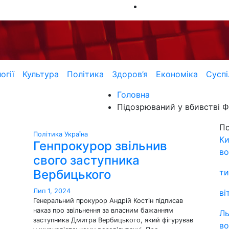
огії
Культура
Політика
Здоров’я
Економіка
Суспі
Головна
Підозрюваний у вбивстві Ф
П
Політика
Україна
Ки
Генпрокурор звільнив
во
свого заступника
Вербицького
ти
Лип 1, 2024
ві
Генеральний прокурор Андрій Костін підписав
наказ про звільнення за власним бажанням
Ль
заступника Дмитра Вербицького, який фігурував
во