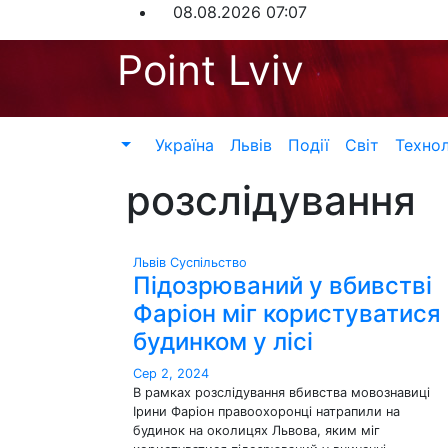
Перейти
08.08.2026
07:07
до
Point Lviv
контенту
Україна
Львів
Події
Світ
Технол
розслідування
Львів
Суспільство
Підозрюваний у вбивстві
Фаріон міг користуватися
будинком у лісі
Сер 2, 2024
В рамках розслідування вбивства мовознавиці
Ірини Фаріон правоохоронці натрапили на
будинок на околицях Львова, яким міг