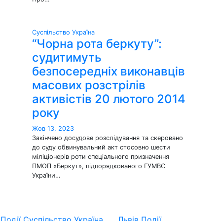
Суспільство
Україна
“Чорна рота беркуту”:
судитимуть
безпосередніх виконавців
масових розстрілів
активістів 20 лютого 2014
року
Жов 13, 2023
Закінчено досудове розслідування та скеровано
до суду обвинувальний акт стосовно шести
міліціонерів роти спеціального призначення
ПМОП «Беркут», підпорядкованого ГУМВС
України…
в
Події
Суспільство
Україна
Львів
Події