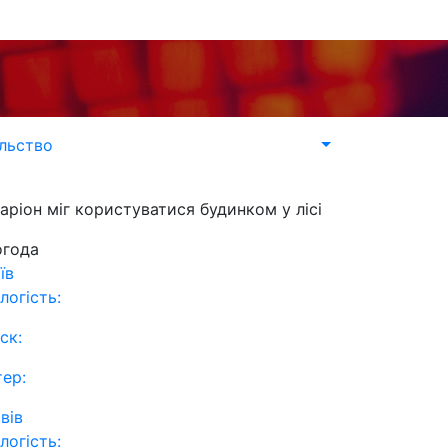
льство
аріон міг користуватися будинком у лісі
огода
їв
логість:
ск:
тер:
вів
логість: