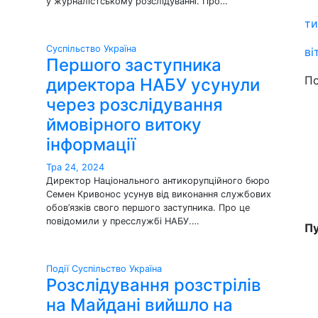
у журналістському розслідуванні. Про…
ти
Суспільство
Україна
ві
Першого заступника
По
директора НАБУ усунули
через розслідування
ймовірного витоку
інформації
Тра 24, 2024
Директор Національного антикорупційного бюро
Семен Кривонос усунув від виконання службових
обов’язків свого першого заступника. Про це
повідомили у пресслужбі НАБУ.…
Пу
Події
Суспільство
Україна
Розслідування розстрілів
на Майдані вийшло на