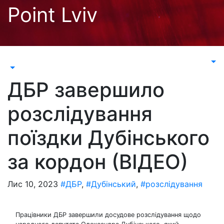
Перейти
Point Lviv
до
контенту
ДБР завершило
розслідування
поїздки Дубінського
за кордон (ВІДЕО)
Лис 10, 2023
#ДБР
,
#Дубінський
,
#розслідування
Працівники ДБР завершили досудове розслідування щодо