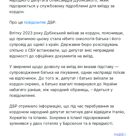
народного депутата Олександра Дубінського, який
підозрюється у службовому підробленні для виїзду за
кордон.
Про це
повідомляє
ДБР.
Влітку 2023 року Дубінський виїхав за кордон, пояснивши,
що причиною цьому стала нібито онкологія батька і його
супровід до однієї з країн. Державне бюро розслідувань
спільно з СБУ встановили, що депутат вніс неправдиві
відомості до офіційних документів на виїзд.
У зверненні щодо дозволу на виїзд він вказав підставу —
супроводження батька на лікування, однак насправді поїхав
на відпочинок. До того ж, депутат і батько виїхали за
кордон окремо, а батько взагалі повернувся до України
набагато раніше, ніж народний обранець, – йдеться у
повідомленні.
ДБР отримало інформацію, що під час перебування за
кордоном народний депутат встигнув двічі відвідати Італію,
Хорватію та Іспанію. Зокрема в Іспанії підозрюваний
зупинявся у двох готелях у Барселоні та в передмісті.