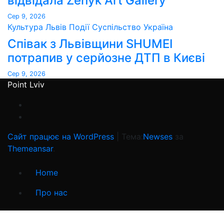
відвідала Zenyk Art Gallery
Сер 9, 2026
Культура
Львів
Події
Суспільство
Україна
Співак з Львівщини SHUMEI
потрапив у серйозне ДТП в Києві
Сер 9, 2026
Point Lviv
Сайт працює на WordPress
|
Тема:
Newses
за
Themeansar
.
Home
Про нас