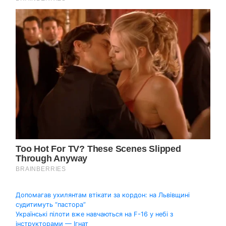
Навігація
Допомагав ухилянтам втікати за кордон: на Львівщині
судитимуть “пастора”
записів
Українські пілоти вже навчаються на F-16 у небі з
інструкторами — Ігнат