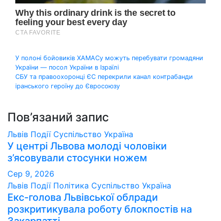
Навігація
У полоні бойовиків ХАМАСу можуть перебувати громадяни
України — посол України в Ізраїлі
записів
СБУ та правоохоронці ЄС перекрили канал контрабанди
іранського героїну до Євросоюзу
Пов’язаний запис
Львів
Події
Суспільство
Україна
У центрі Львова молоді чоловіки
з’ясовували стосунки ножем
Сер 9, 2026
Львів
Події
Політика
Суспільство
Україна
Екс-голова Львівської облради
розкритикувала роботу блокпостів на