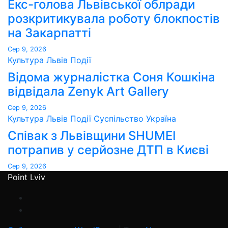
Екс-голова Львівської облради
розкритикувала роботу блокпостів
на Закарпатті
Сер 9, 2026
Культура
Львів
Події
Відома журналістка Соня Кошкіна
відвідала Zenyk Art Gallery
Сер 9, 2026
Культура
Львів
Події
Суспільство
Україна
Співак з Львівщини SHUMEI
потрапив у серйозне ДТП в Києві
Сер 9, 2026
Point Lviv