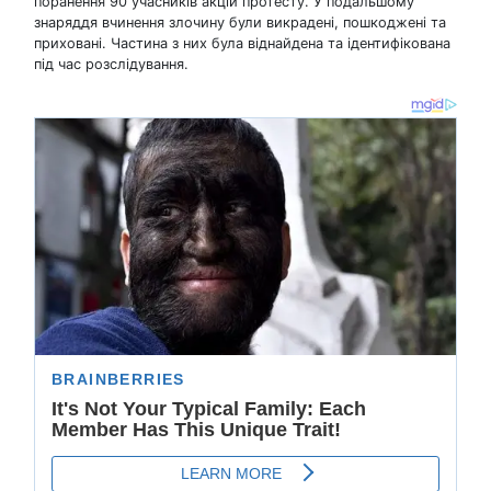
поранення 90 учасників акцій протесту. У подальшому
знаряддя вчинення злочину були викрадені, пошкоджені та
приховані. Частина з них була віднайдена та ідентифікована
під час розслідування.