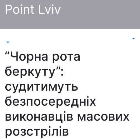
Перейти
Point Lviv
до
контенту
“Чорна рота
беркуту”:
судитимуть
безпосередніх
виконавців масових
розстрілів