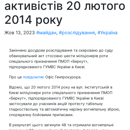
активістів 20 лютого
2014 року
Жов 13, 2023
#майдан
,
#розслідування
,
#Україна
Закінчено досудове розслідування та скеровано до суду
обвинувальний акт стосовно шести міліціонерів роти
спеціального призначення ПМОП «Беркут»,
підпорядкованого ГУМВС України в Києві.
Про це
повідомляє
Офіс Генпрокурора.
Відомо, що 20 лютого 2014 року на вул. Інститутській в
Києві міліціонери роти спеціального призначення ПМОП
«Беркут», підпорядкованого ГУМВС України в Києві
застосували до учасників акцій протесту табельну
гладкоствольну та автоматичну нарізну вогнепальну зброю,
споряджену бойовими припасами.
В результаті цього загинули 48 та отримали вогнепальні