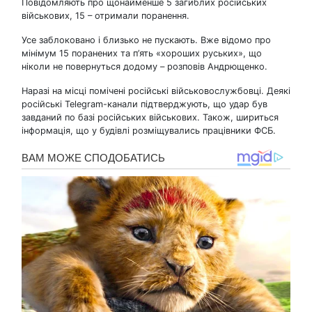
Повідомляють про щонайменше 5 загиблих російських
військових, 15 – отримали поранення.
Усе заблоковано і близько не пускають. Вже відомо про
мінімум 15 поранених та п’ять «хороших руських», що
ніколи не повернуться додому – розповів Андрющенко.
Наразі на місці помічені російські військовослужбовці. Деякі
російські Telegram-канали підтверджують, що удар був
завданий по базі російських військових. Також, шириться
інформація, що у будівлі розміщувались працівники ФСБ.