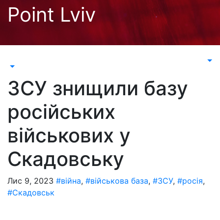
Перейти
Point Lviv
до
контенту
ЗСУ знищили базу
російських
військових у
Скадовську
Лис 9, 2023
#війна
,
#військова база
,
#ЗСУ
,
#росія
,
#Скадовськ