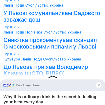
Сер 8, 2026
Львів
Події
Суспільство
Україна
У Львові комунальникам Садового
заважає дощ
Сер 8, 2026
Львів
Події
Політика
Суспільство
Україна
Синютка прокоментував скандал
із московськими попами у Львові
Сер 8, 2026
Культура
Львів
Події
Суспільство
Україна
До Львова приїхав Володимир
Кличко (ФОТО, ВІДЕО)
Сер 8, 2026
Point Lviv