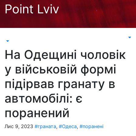
Перейти
Point Lviv
до
контенту
На Одещині чоловік
у військовій формі
підірвав гранату в
автомобілі: є
поранений
Лис 9, 2023
#граната
,
#Одеса
,
#поранені