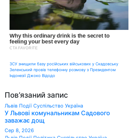
Навігація
ЗСУ знищили базу російських військових у Скадовську
Зеленський провів телефонну розмову з Президентом
записів
Індонезії Джоко Відодо
Пов’язаний запис
Львів
Події
Суспільство
Україна
У Львові комунальникам Садового
заважає дощ
Сер 8, 2026
Львів
Події
Політика
Суспільство
Україна