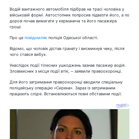
Водій вантажного автомобіля підібрав на трасі чоловіка у
військовій формі. Автостопник попросив підвезти його, а по
дорозі почав вимагати у керманича та його пасажира
гроші.
Про це
повідомляє
поліція Одеської області.
Відомо, що чоловік дістав гранату і висмикнув чеку, після
чого стався вибух.
Унаслідок події тілесних ушкоджень зазнав пасажир водія.
Зловмисник з місця події втік, ‒ заявили правоохоронці.
Для його затримання правоохоронці вводили спеціальну
поліцейську операцію «Сирена». Зараз із затриманим
працюють слідчі. Встановлюються повні обставини події.