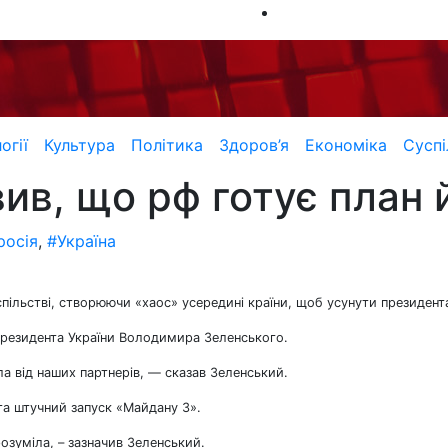
огії
Культура
Політика
Здоров’я
Економіка
Суспі
ив, що рф готує план 
росія
,
#Україна
спільстві, створюючи «хаос» усередині країни, щоб усунути президент
Президента України Володимира Зеленського.
ла від наших партнерів, — сказав Зеленський.
та штучний запуск «Майдану 3».
озуміла, – зазначив Зеленський.