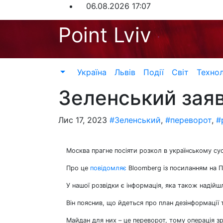
Перейти
06.08.2026
17:07
до
Point Lviv
контенту
Україна
Львів
Події
Світ
Технол
Зеленський заяв
Лис 17, 2023
#Зеленський
,
#переворот
,
#
Москва прагне посіяти розкол в українському су
Про це
повідомляє
Bloomberg із посиланням на 
У нашої розвідки є інформація, яка також надійш
Він пояснив, що йдеться про план дезінформації 
Майдан для них – це переворот, тому операція зр