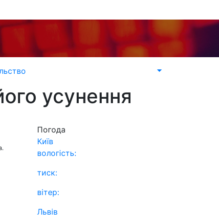
льство
його усунення
Погода
Київ
а.
вологість:
тиск:
вітер:
Львів