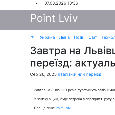
Перейти
07.08.2026
13:36
до
Point Lviv
контенту
Україна
Львів
Події
Світ
Технол
Завтра на Львів
переїзд: актуаль
Сер 26, 2025
#залізничний переїзд
Завтра на Львівщині ремонтуватимуть залізничний
У зв’язку з цим, буде потреба в перекритті руху 
Про це пише
Point Lviv
.