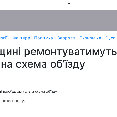
огії
Культура
Політика
Здоров’я
Економіка
Суспі
щині ремонтуватимуть
на схема об’їзду
 переїзд: актуальна схема об’їзду
автотранспорту.