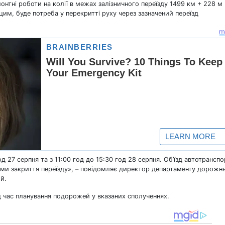
онтні роботи на колії в межах залізничного переїзду 1499 км + 228 м
 цим, буде потреба у перекритті руху через зазначений переїзд
д 27 серпня та з 11:00 год до 15:30 год 28 серпня. Об’їзд автотранспо
еми закриття переїзду», – повідомляє директор департаменту дорожн
й.
д час планування подорожей у вказаних сполученнях.