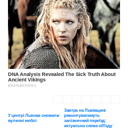
Завтра на Львівщині
Н
У центрі Львова оновили
ремонтуватимуть
вуличні меблі
залізничний переїзд:
а
актуальна схема об’їзду