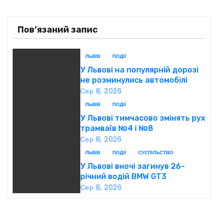
в
Пов’язаний запис
і
г
ЛЬВІВ
ПОДІЇ
У Львові на популярній дорозі
а
не розминулись автомобілі
Сер 8, 2026
ц
ЛЬВІВ
ПОДІЇ
і
У Львові тимчасово змінять рух
трамваїв №4 і №8
я
Сер 8, 2026
ЛЬВІВ
ПОДІЇ
СУСПІЛЬСТВО
з
У Львові вночі загинув 26-
а
річний водій BMW GT3
Сер 8, 2026
п