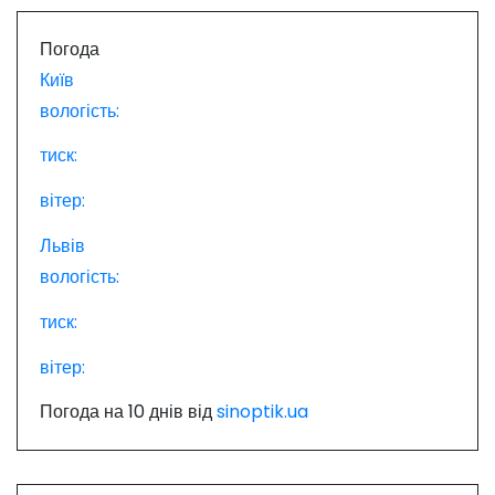
и
с
Погода
Київ
і
вологість:
в
тиск:
вітер:
Львів
вологість:
тиск:
вітер:
Погода на 10 днів від
sinoptik.ua