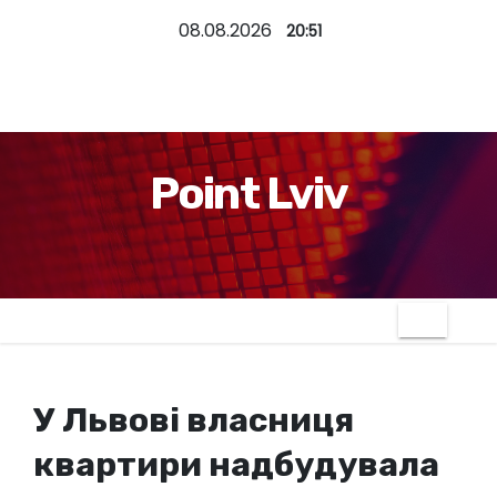
П
08.08.2026
20:51
е
р
е
й
т
Point Lviv
и
д
о
к
о
н
т
У Львові власниця
е
н
квартири надбудувала
т