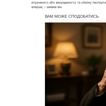
втраченого або викраденого) та обміну паспорт
вперше, – заявив він.