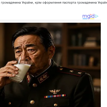
а громадянина України, крім оформлення паспорта громадянина Украї