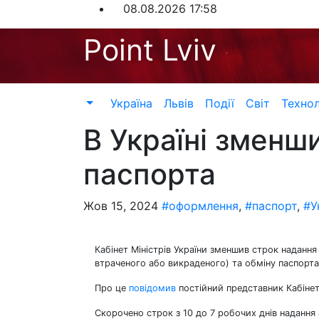
Перейти
08.08.2026
17:58
до
Point Lviv
контенту
Україна
Львів
Події
Світ
Технол
В Україні зменш
паспорта
Жов 15, 2024
#оформлення
,
#паспорт
,
#У
Кабінет Міністрів України зменшив строк наданн
втраченого або викраденого) та обміну паспорта
Про це
повідомив
постійний представник Кабінету
Скорочено строк з 10 до 7 робочих днів надання