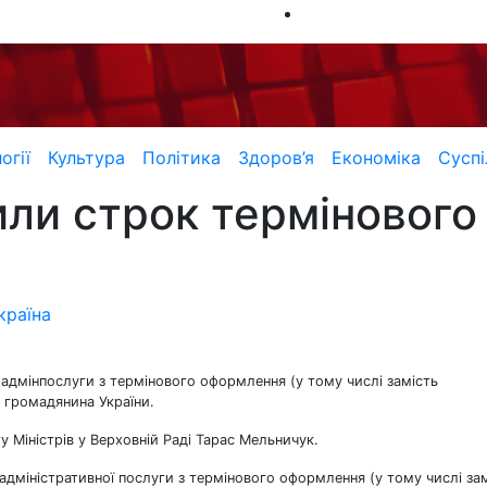
огії
Культура
Політика
Здоров’я
Економіка
Суспі
или строк терміновог
країна
я адмінпослуги з термінового оформлення (у тому числі замість
 громадянина України.
 Міністрів у Верховній Раді Тарас Мельничук.
 адміністративної послуги з термінового оформлення (у тому числі за