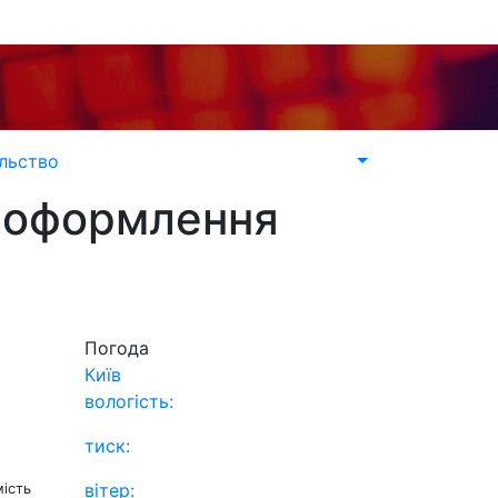
льство
о оформлення
Погода
Київ
вологість:
тиск:
вітер:
мість