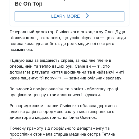
Генеральний директор Львівського онкоцентру Олег Дуда
вітаючи колег, наголосив, що успіх лікування — це завжди
велика командна робота, де роль медичної сестри є
незамінною.
«Дякую вам за відданість справі, за надійне плече в
операційній та тепло ваших рук. Саме ви — ті, хто
допомагає рятувати життя щохвилини та в найважчі миті
каже пацієнту: “Я поруч!”», — зазначив очільник закладу.
За високий професіоналізм та вірність обов’язку кращі
працівники центру отримали почесні відзнаки.
Розпорядженням голови Львівська обласна державна
адміністрація нагороджено заступника генерального
директора з медсестринства Ірина Ометюх.
Почесну грамоту від профільного департаменту та
профспілки отримала старша медична сестра Тетяна