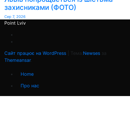
захисниками (ФОТО)
Сер 7, 2026
Point Lviv
Сайт працює на WordPress
|
Тема:
Newses
за
Themeansar
.
Home
Про нас