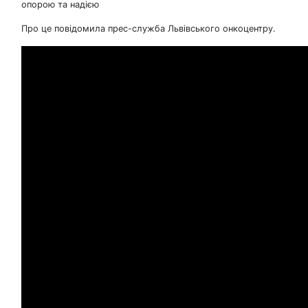
опорою та надією
Про це повідомила прес-служба Львівського онкоцентру.