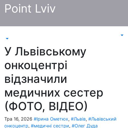
Перейти
Point Lviv
до
контенту
У Львівському
онкоцентрі
відзначили
медичних сестер
(ФОТО, ВІДЕО)
Тра 16, 2026
#Ірина Ометюх
,
#Львів
,
#Львівський
онкоцентр
,
#медичні сестри
,
#Олег Дуда