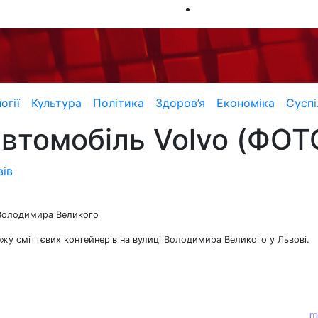
огії
Культура
Політика
Здоров’я
Економіка
Суспі
 автомобіль Volvo (ФОТ
вів
і Володимира Великого
жу сміттєвих контейнерів на вулиці Володимира Великого у Львові.