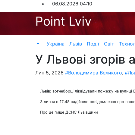
Перейти
06.08.2026
04:10
до
Point Lviv
контенту
Україна
Львів
Події
Світ
Технол
У Львові згорів
Лип 5, 2026
#Володимира Великого
,
#Ль
Львів: вогнеборці ліквідували пожежу на вулиц
3 липня о 17:48 надійшло повідомлення про поже
Про це пише ДСНС Львівщини