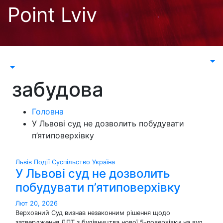
Перейти
Point Lviv
до
контенту
забудова
Головна
У Львові суд не дозволить побудувати
п’ятиповерхівку
Львів
Події
Суспільство
Україна
У Львові суд не дозволить
побудувати п’ятиповерхівку
Лют 20, 2026
Верховний Суд визнав незаконним рішення щодо
затвердження ДПТ з будівництва нової 5-поверхівки на вул.