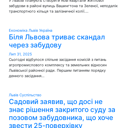
У Львові планують створити нові квартали житлової
забудови в районі вулиць Вашингтона та Зеленої, неподалік
транспортного кільця та залізничної колії.…
Економіка
Львів
Україна
Біля Львова триває скандал
через забудову
Лип 31, 2025
Сьогодні відбулося спільне засідання комісій з питань
агропромислового комплексу та земельних відносин
Львівської районної ради. Першим питанням порядку
денного засідання…
Львів
Суспільство
Садовий заявив, що досі не
знає рішення закритого суду за
позовом забудовника, що хоче
звести 25-поверхівку