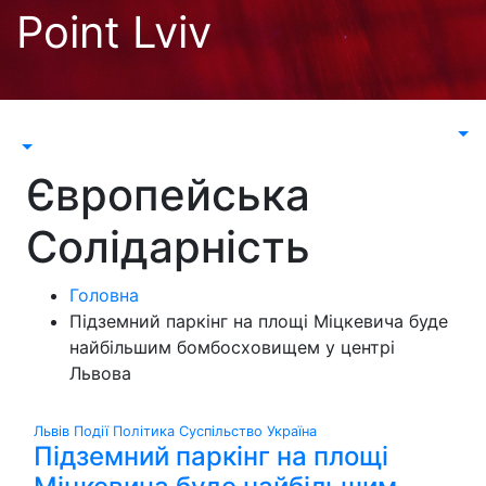
Перейти
Point Lviv
до
контенту
Європейська
Солідарність
Головна
Підземний паркінг на площі Міцкевича буде
найбільшим бомбосховищем у центрі
Львова
Львів
Події
Політика
Суспільство
Україна
Підземний паркінг на площі