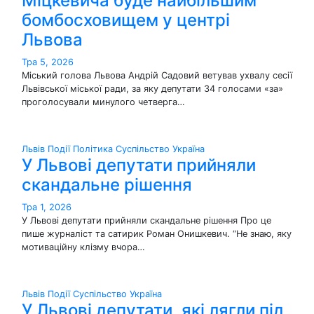
Міцкевича буде найбільшим
бомбосховищем у центрі
Львова
Тра 5, 2026
Міський голова Львова Андрій Садовий ветував ухвалу сесії
Львівської міської ради, за яку депутати 34 голосами «за»
проголосували минулого четверга…
Львів
Події
Політика
Суспільство
Україна
У Львові депутати прийняли
скандальне рішення
Тра 1, 2026
У Львові депутати прийняли скандальне рішення Про це
пише журналіст та сатирик Роман Онишкевич. “Не знаю, яку
мотиваційну клізму вчора…
Львів
Події
Суспільство
Україна
У Львові депутати, які лягли під