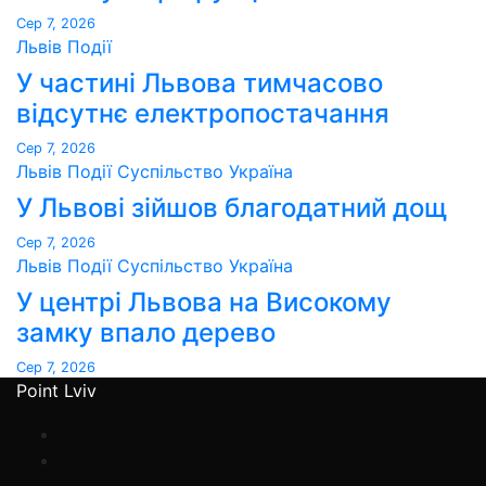
Сер 7, 2026
Львів
Події
У частині Львова тимчасово
відсутнє електропостачання
Сер 7, 2026
Львів
Події
Суспільство
Україна
У Львові зійшов благодатний дощ
Сер 7, 2026
Львів
Події
Суспільство
Україна
У центрі Львова на Високому
замку впало дерево
Сер 7, 2026
Point Lviv