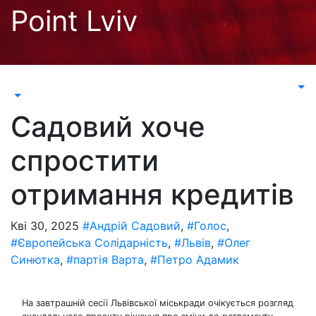
Перейти
Point Lviv
до
контенту
Садовий хоче
спростити
отримання кредитів
Кві 30, 2025
#Андрій Садовий
,
#Голос
,
#Європейська Солідарність
,
#Львів
,
#Олег
Синютка
,
#партія Варта
,
#Петро Адамик
На завтрашній сесії Львівської міськради очікується розгляд