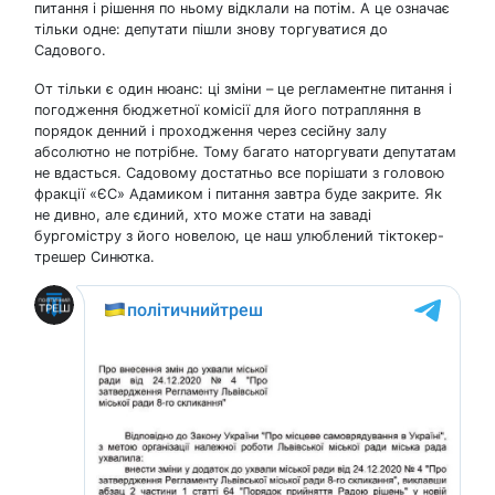
питання і рішення по ньому відклали на потім. А це означає
тільки одне: депутати пішли знову торгуватися до
Садового.
От тільки є один нюанс: ці зміни – це регламентне питання і
погодження бюджетної комісії для його потрапляння в
порядок денний і проходження через сесійну залу
абсолютно не потрібне. Тому багато наторгувати депутатам
не вдасться. Садовому достатньо все порішати з головою
фракції «ЄС» Адамиком і питання завтра буде закрите. Як
не дивно, але єдиний, хто може стати на заваді
бургомістру з його новелою, це наш улюблений тіктокер-
трешер Синютка.