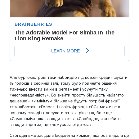
Але бургомістрові таки набридло під кожен кредит шукати
⅔ голосів в сесійній залі, тому було прийняте рішення
тихенько внести зміни в регламент і усунути таку
«несправедливість». Бо знайти просту більшість набагато
дешевше – як мінімум більше не будуть потрібні фракції
«гімнаВарта» і «Голос». І навіть фракція «ЄС» може не в
повному складі голосувати за такі рішення, бо є ще
«Самопоміч», яка завжди «за» та «Свобода», яка нібито
завжди «проти», але чомусь завжди «за»
Сьогодні вже засідала бюджетна комісія, яка розглядала це