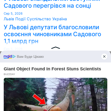
Садового перегрівся на сонці
Сер 5, 2026
Львів
Події
Суспільство
Україна
У Львові депутати благословили
освоєння чиновниками Садового
1,1 млрд грн
Сер 5, 2026
Point Lviv
Сайт працює на WordPress
|
Тема:
Newses
за
Themeansar
.
Home
Про нас