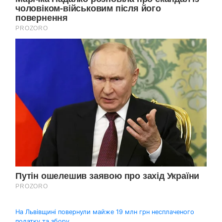
Навігація
На Львівщині повернули майже 19 млн грн несплаченого
податку та збору