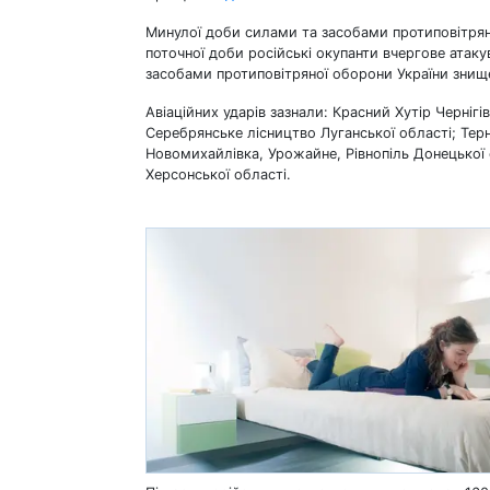
Минулої доби силами та засобами протиповітряно
поточної доби російські окупанти вчергове атаку
засобами протиповітряної оборони України знищ
Авіаційних ударів зазнали: Красний Хутір Чернігів
Серебрянське лісництво Луганської області; Терни
Новомихайлівка, Урожайне, Рівнопіль Донецької о
Херсонської області.