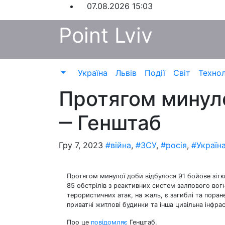
Перейти
07.08.2026
15:03
до
Point Lviv
контенту
Україна
Львів
Події
Світ
Технол
Протягом минуло
‒ Генштаб
Гру 7, 2023
#війна
,
#ЗСУ
,
#росія
,
#Україн
Протягом минулої доби відбулося 91 бойове зіткн
85 обстрілів з реактивних систем залпового вогн
терористичних атак, на жаль, є загиблі та пора
приватні житлові будинки та інша цивільна інфра
Про це
повідомляє
Генштаб.