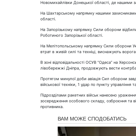
Новомихайлівки Донецької області, де нашими за
На Шахтарському напрямку нашими захисниками в
області.
На Запорізькому напрямку Сили оборони відбили
Роботиного Запорізької області.
На Мелітопольському напрямку Сили оборони Ук
втрат в живій силі та техніці, виснажують ворога 
В зоні відповідальності ОСУВ “Одеса” на Херсон
лівобережжі Дніпра, продовжують вести контрба
Протягом минулої доби авіація Сил оборони завд
військової техніки, 1 удар по пункту управління 
Підрозділами ракетних військ нанесено ураження
зосередження особового складу, озброєння та ві
противника.