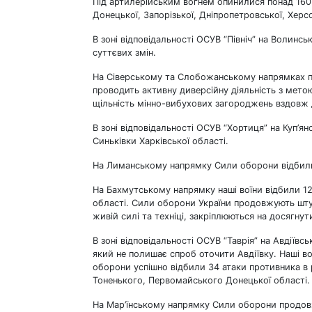
Під артилерійським вогнем опинилися понад 160 н
Донецької, Запорізької, Дніпропетровської, Херс
В зоні відповідальності ОСУВ “Північ” на Волин
суттєвих змін.
На Сіверському та Слобожанському напрямках пр
проводить активну диверсійну діяльність з мето
щільність мінно-вибухових загороджень вздовж 
В зоні відповідальності ОСУВ “Хортиця” на Куп’я
Синьківки Харківської області.
На Лиманському напрямку Сили оборони відбили 6
На Бахмутському напрямку наші воїни відбили 12 
області. Сили оборони України продовжують штур
живій силі та техніці, закріплюються на досягну
В зоні відповідальності ОСУВ “Таврія” на Авдії
який не полишає спроб оточити Авдіївку. Наші в
оборони успішно відбили 34 атаки противника в 
Тоненького, Первомайського Донецької області.
На Мар’їнському напрямку Сили оборони продовж