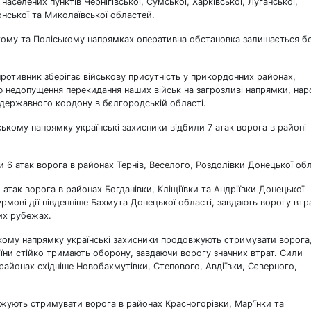
аселених пунктів Чернігівської, Сумської, Харківської, Луганської,
онської та Миколаївської областей.
ському та Поліському напрямках оперативна обстановка залишається б
отивник зберігає військову присутність у прикордонних районах,
ю недопущення перекидання наших військ на загрозливі напрямки, на
державного кордону в бєлгородській області.
нському напрямку українські захисники відбили 7 атак ворога в районі
 атак ворога в районах Тернів, Веселого, Роздолівки Донецької обл
атак ворога в районах Богданівки, Кліщіївки та Андріївки Донецької
мові дії південніше Бахмута Донецької області, завдають ворогу втр
тих рубежах.
вському напрямку українські захисники продовжують стримувати ворога
оїни стійко тримають оборону, завдаючи ворогу значних втрат. Сили
районах східніше Новобахмутівки, Степового, Авдіївки, Сєверного,
ують стримувати ворога в районах Красногорівки, Мар’їнки та