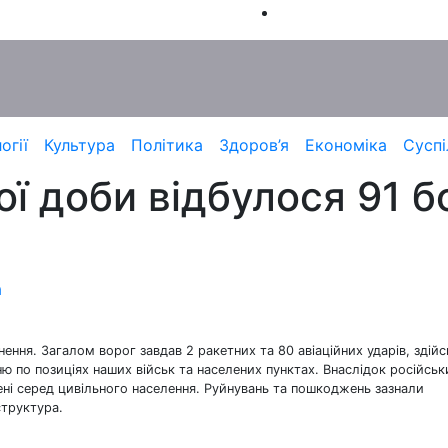
огії
Культура
Політика
Здоров’я
Економіка
Суспі
ї доби відбулося 91 б
а
ення. Загалом ворог завдав 2 ракетних та 80 авіаційних ударів, здій
ю по позиціях наших військ та населених пунктах. Внаслідок російськ
нені серед цивільного населення. Руйнувань та пошкоджень зазнали
структура.