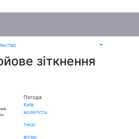
льство
ойове зіткнення
Погода
Київ
снив
вологість:
их
тиск:
вітер: