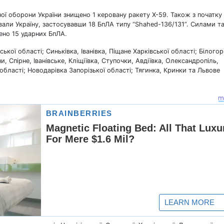
ї оборони України знищено 1 керовану ракету Х-59. Також з початку
вали Україну, застосувавши 18 БпЛА типу “Shahed-136/131”. Силами т
ено 15 ударних БпЛА.
ської області; Синьківка, Іванівка, Піщане Харківської області; Білогор
, Спірне, Іванівське, Кліщіївка, Ступочки, Авдіївка, Олександропіль,
бласті; Новодарівка Запорізької області; Тягинка, Кринки та Львове