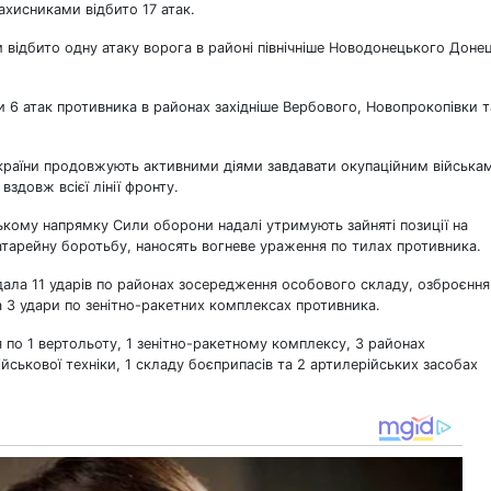
хисниками відбито 17 атак.
ідбито одну атаку ворога в районі північніше Новодонецького Донец
 6 атак противника в районах західніше Вербового, Новопрокопівки т
раїни продовжують активними діями завдавати окупаційним війська
вздовж всієї лінії фронту.
ському напрямку Сили оборони надалі утримують зайняті позиції на
тарейну боротьбу, наносять вогневе ураження по тилах противника.
ала 11 ударів по районах зосередження особового складу, озброєння
та 3 удари по зенітно-ракетних комплексах противника.
 по 1 вертольоту, 1 зенітно-ракетному комплексу, 3 районах
йськової техніки, 1 складу боєприпасів та 2 артилерійських засобах