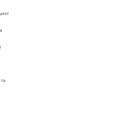
ької
а
м
 та