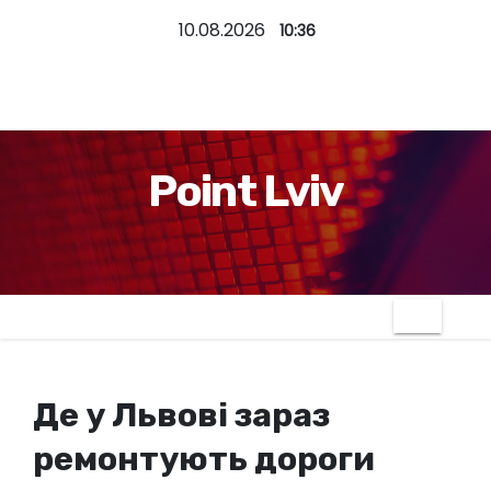
П
10.08.2026
10:36
е
р
е
й
т
Point Lviv
и
д
о
к
о
н
т
Де у Львові зараз
е
н
ремонтують дороги
т