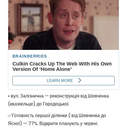
• вул. Залізнична — реконструкція від Шевченка
(квазікільце) до Городоцької.
✅Готовність першої ділянки ( від Шевченка до
Ясної) — 77%. Відкрити планують у червні.