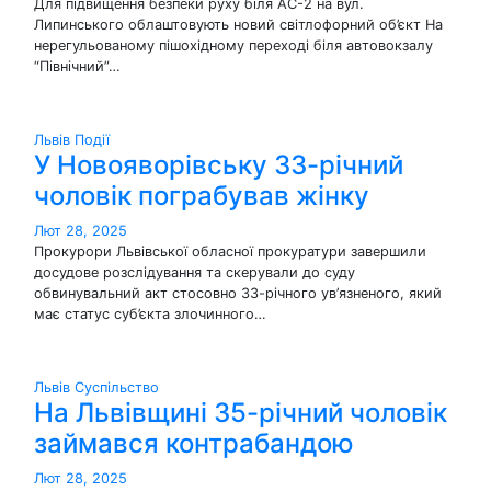
Для підвищення безпеки руху біля АС-2 на вул.
Липинського облаштовують новий світлофорний об’єкт На
нерегульованому пішохідному переході біля автовокзалу
“Північний”…
Львів
Події
У Новояворівську 33-річний
чоловік пограбував жінку
Лют 28, 2025
Прокурори Львівської обласної прокуратури завершили
досудове розслідування та скерували до суду
обвинувальний акт стосовно 33-річного ув’язненого, який
має статус суб’єкта злочинного…
Львів
Суспільство
На Львівщині 35-річний чоловік
займався контрабандою
Лют 28, 2025