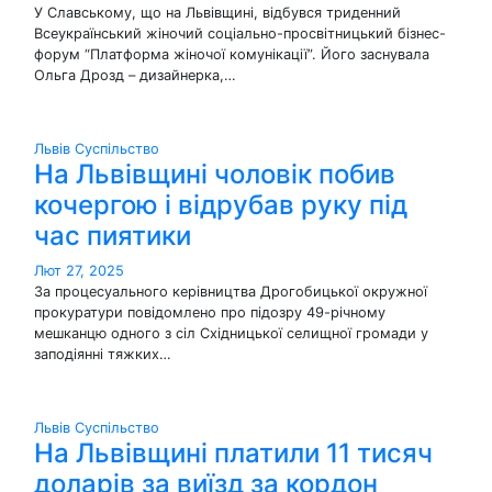
У Славському, що на Львівщині, відбувся триденний
Всеукраїнський жіночий соціально-просвітницький бізнес-
форум “Платформа жіночої комунікації”. Його заснувала
Ольга Дрозд – дизайнерка,…
Львів
Суспільство
На Львівщині чоловік побив
кочергою і відрубав руку під
час пиятики
Лют 27, 2025
За процесуального керівництва Дрогобицької окружної
прокуратури повідомлено про підозру 49-річному
мешканцю одного з сіл Східницької селищної громади у
заподіянні тяжких…
Львів
Суспільство
На Львівщині платили 11 тисяч
доларів за виїзд за кордон