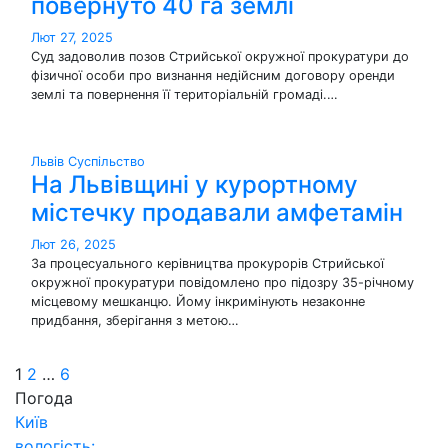
повернуто 40 га землі
Лют 27, 2025
Суд задоволив позов Стрийської окружної прокуратури до
фізичної особи про визнання недійсним договору оренди
землі та повернення її територіальній громаді.…
Львів
Суспільство
На Львівщині у курортному
містечку продавали амфетамін
Лют 26, 2025
За процесуального керівництва прокурорів Стрийської
окружної прокуратури повідомлено про підозру 35-річному
місцевому мешканцю. Йому інкримінують незаконне
придбання, зберігання з метою…
Пагінація
1
2
…
6
Погода
записів
Київ
вологість: