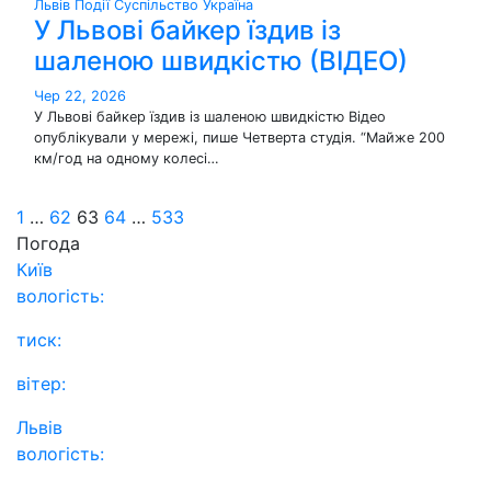
Львів
Події
Суспільство
Україна
У Львові байкер їздив із
шаленою швидкістю (ВІДЕО)
Чер 22, 2026
У Львові байкер їздив із шаленою швидкістю Відео
опублікували у мережі, пише Четверта студія. “Майже 200
км/год на одному колесі…
Пагінація
1
…
62
63
64
…
533
Погода
записів
Київ
вологість:
тиск:
вітер:
Львів
вологість: