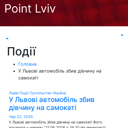
Перейти
Point Lviv
до
контенту
Події
Головна
У Львові автомобіль збив дівчину на
самокаті
Львів
Події
Суспільство
Україна
У Львові автомобіль збив
дівчину на самокаті
Чер 22, 2026
У Львові автомобіль збив дівчину на самокаті Фото
показали у мережі “21.06.2026 о 19:20 На перехресті