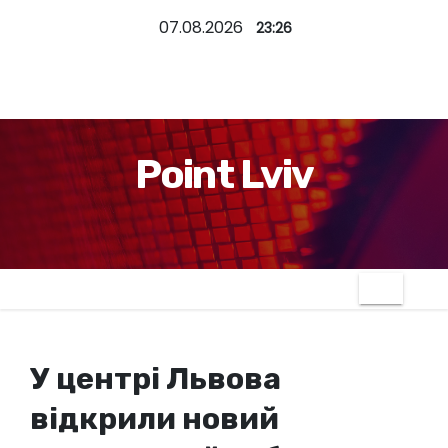
П
07.08.2026
23:26
е
р
е
й
т
Point Lviv
и
д
о
к
о
н
т
У центрі Львова
е
н
відкрили новий
т