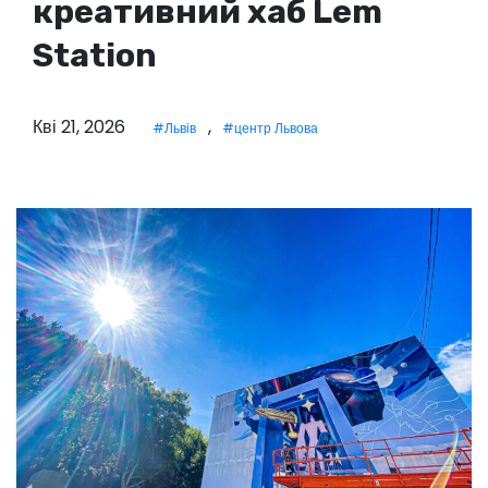
креативний хаб Lem
у
Station
Кві 21, 2026
,
#Львів
#центр Львова