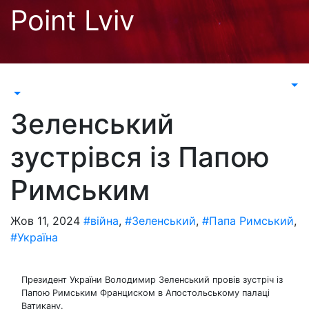
Перейти
Point Lviv
до
контенту
Зеленський
зустрівся із Папою
Римським
Жов 11, 2024
#війна
,
#Зеленський
,
#Папа Римський
,
#Україна
Президент України Володимир Зеленський провів зустріч із
Папою Римським Франциском в Апостольському палаці
Ватикану.