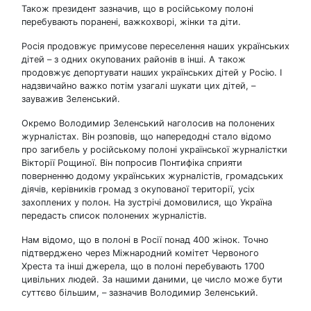
Також президент зазначив, що в російському полоні
перебувають поранені, важкохворі, жінки та діти.
Росія продовжує примусове переселення наших українських
дітей – з одних окупованих районів в інші. А також
продовжує депортувати наших українських дітей у Росію. І
надзвичайно важко потім узагалі шукати цих дітей, –
зауважив Зеленський.
Окремо Володимир Зеленський наголосив на полонених
журналістах. Він розповів, що напередодні стало відомо
про загибель у російському полоні української журналістки
Вікторії Рощиної. Він попросив Понтифіка сприяти
поверненню додому українських журналістів, громадських
діячів, керівників громад з окупованої території, усіх
захоплених у полон. На зустрічі домовилися, що Україна
передасть список полонених журналістів.
Нам відомо, що в полоні в Росії понад 400 жінок. Точно
підтверджено через Міжнародний комітет Червоного
Хреста та інші джерела, що в полоні перебувають 1700
цивільних людей. За нашими даними, це число може бути
суттєво більшим, – зазначив Володимир Зеленський.