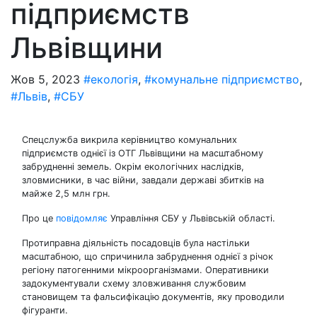
підприємств
Львівщини
Жов 5, 2023
#екологія
,
#комунальне підприємство
,
#Львів
,
#СБУ
Спецслужба викрила керівництво комунальних
підприємств однієї із ОТГ Львівщини на масштабному
забрудненні земель. Окрім екологічних наслідків,
зловмисники, в час війни, завдали державі збитків на
майже 2,5 млн грн.
Про це
повідомляє
Управління СБУ у Львівській області.
Протиправна діяльність посадовців була настільки
масштабною, що спричинила забруднення однієї з річок
регіону патогенними мікроорганізмами. Оперативники
задокументували схему зловживання службовим
становищем та фальсифікацію документів, яку проводили
фігуранти.