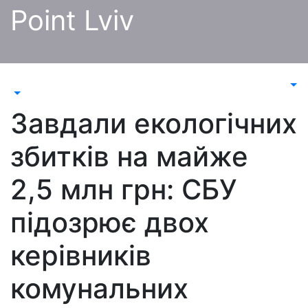
Перейти
Point Lviv
до
контенту
Завдали екологічних
збитків на майже
2,5 млн грн: СБУ
підозрює двох
керівників
комунальних