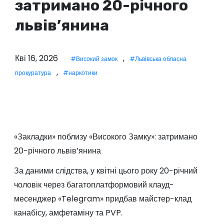
затримано 20-річного
у
львів’янина
Кві 16, 2026
,
#Високий замок
#Львівська обласна
,
прокуратура
#наркотики
«Закладки» поблизу «Високого Замку»: затримано
20-річного львів’янина
За даними слідства, у квітні цього року 20-річний
чоловік через багатоплатформовий клауд-
месенджер «Telegram» придбав майстер-клад
канабісу, амфетаміну та PVP.