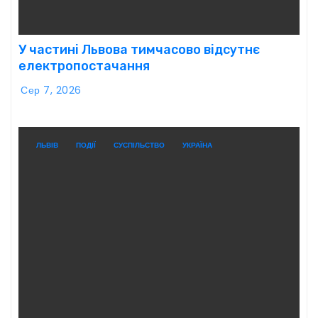
У частині Львова тимчасово відсутнє
електропостачання
Сер 7, 2026
ЛЬВІВ
ПОДІЇ
СУСПІЛЬСТВО
УКРАЇНА