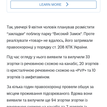
Так, увечері 9 квітня чоловік планував розмістити
“закладки” поблизу парку “Високий Замок”. Проте
реалізувати «товар» не вдалось, його затримали
правоохоронці у порядку ст. 208 КПК України.
Під час огляду у нього виявили та вилучили 33
згортки із речовиною схожою на канабіс, 20 згортків
із кристалічною речовиною схожою на «PVP» та 10
згортків із амфетаміном.
За кілька годин правоохоронці провели обшук за
місцем проживання підозрюваного. Вдома вони
виявили та вилучили ще 94 згортки згортки із
речовиною схожою на канабіс та 7 згортків із