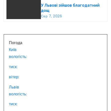
У Львові зійшов благодатний
п
дощ
Сер 7, 2026
и
с
і
Погода
в
Київ
вологість:
тиск:
вітер:
Львів
вологість:
тиск: