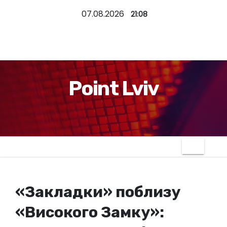
П
07.08.2026
21:08
е
р
е
й
т
Point Lviv
и
д
о
к
о
н
т
«Закладки» поблизу
е
н
«Високого Замку»:
т