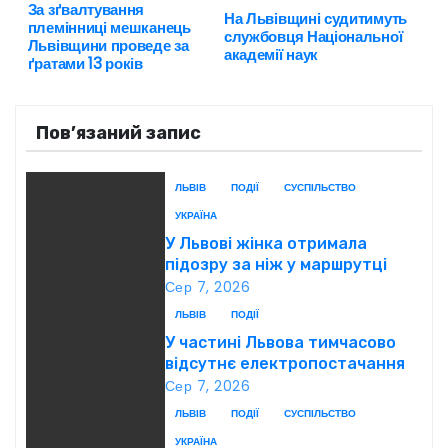
За зґвалтування
Н
На Львівщині судитимуть
племінниці мешканець
службовця Національної
Львівщини проведе за
а
академії наук
ґратами 13 років
в
Пов’язаний запис
і
г
ЛЬВІВ
ПОДІЇ
СУСПІЛЬСТВО
УКРАЇНА
а
У Львові жінка отримала
ц
підозру за ніж у маршрутці
Сер 7, 2026
і
ЛЬВІВ
ПОДІЇ
У частині Львова тимчасово
я
відсутнє електропостачання
Сер 7, 2026
з
ЛЬВІВ
ПОДІЇ
СУСПІЛЬСТВО
а
УКРАЇНА