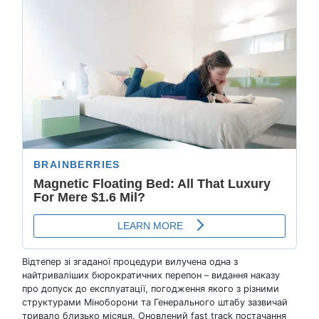
Відтепер зі згаданої процедури вилучена одна з
найтриваліших бюрократичних перепон – видання наказу
про допуск до експлуатації, погодження якого з різними
структурами Міноборони та Генерального штабу зазвичай
тривало близько місяця. Оновлений fast track постачання