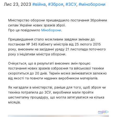
Лис 23, 2023
#війна
,
#Зброя
,
#ЗСУ
,
#міноборони
Міністерство оборони пришвидшило постачання Збройним
силам України нових зразків зброї.
Про це повідомило
Міноборони
.
Пришвидшення стало можливим завдяки змінам до
постанови № 345 Кабінету міністрів від 25 лютого 2015
року, внесеним на засіданні уряду 21 листопада поточного
року з ініціативи міністра оборони.
Очікується, що в результаті внесених змін процес
постачання нових зразків озброєння та військової техніки
скоротиться до 20 днів. Термін може змінюватися залежно
від якості та повноти наданих виробником матеріалів.
Як нагадали в міністерстві, раніше для того, щоб зброя чи
техніка потрапила до ЗСУ, виробники мали пройти
шестиетапну процедуру, що могла затягуватися на кілька
місяців.