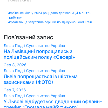
Навігація
Українське кіно у 2023 році дало державі 31,4 млн грн
прибутку
записів
Укрзалізниця запустила перший поїзд-кухню Food Train
Пов’язаний запис
Львів
Події
Суспільство
Україна
На Львівщині попрощались з
поліцейським полку «Сафарі»
Сер 8, 2026
Львів
Події
Суспільство
Україна
Львів попрощається із шістьма
захисниками (ФОТО)
Сер 7, 2026
Львів
Події
Суспільство
Україна
У Львові відбудеться дводенний офлайн-
тренінг “Громада майбутнього”