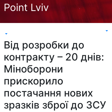
Перейти
Point Lviv
до
контенту
Від розробки до
контракту – 20 днів:
Міноборони
прискорило
постачання нових
зразків зброї до ЗСУ