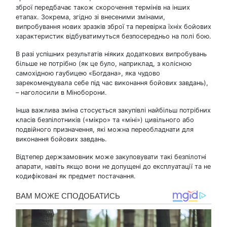
зброї передбачає також скорочення термінів на інших
етапах. Зокрема, згідно зі внесеними змінами,
випробування нових зразків зброї та перевірка їхніх бойових
характеристик відбуватимуться безпосередньо на полі бою.
В разі успішних результатів ніяких додаткових випробувань
більше не потрібно (як це було, наприклад, з колісною
самохідною гаубицею «Богдана», яка чудово
зарекомендувала себе під час виконання бойових завдань),
– наголосили в Міноборони.
Інша важлива зміна стосується закупівлі найбільш потрібних
класів безпілотників («мікро» та «міні») цивільного або
подвійного призначення, які можна переобладнати для
виконання бойових завдань.
Відтепер держзамовник може закуповувати такі безпілотні
апарати, навіть якщо вони не допущені до експлуатації та не
кодифіковані як предмет постачання.