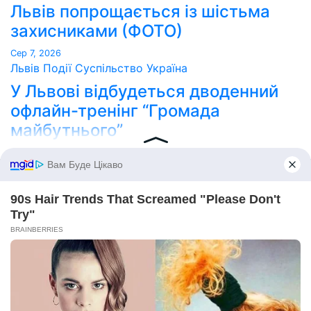
Львів попрощається із шістьма
захисниками (ФОТО)
Сер 7, 2026
Львів
Події
Суспільство
Україна
У Львові відбудеться дводенний
офлайн-тренінг “Громада
майбутнього”
Сер 7, 2026
Point Lviv
Сайт працює на WordPress
|
Тема:
Newses
за
Themeansar
.
Home