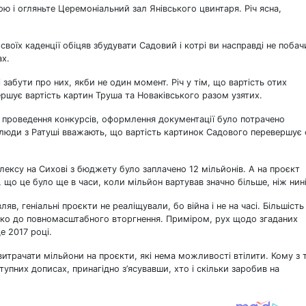
ою і огляньте Церемоніальний зал Янівського цвинтаря. Річ ясна,
и своїх каденції обіцяв збудувати Садовий і котрі ви насправді не побач
ах.
забути про них, якби не один момент. Річ у тім, що вартість отих
ршує вартість картин Труша та Новаківського разом узятих.
, проведення конкурсів, оформлення документації було потрачено
 люди з Ратуші вважають, що вартість картинок Садового перевершує 
ексу на Сихові з бюджету було заплачено 12 мільйонів. А на проєкт
що це було ще в часи, коли мільйон вартував значно більше, ніж нині
в, геніальні проєкти не реаліщували, бо війна і не на часі. Більшість
алеко до повномасштабного вторгнення. Приміром, рух щодо згаданих
е 2017 році.
витрачати мільйони на проєкти, які нема можливості втілити. Кому з 
упних дописах, принагідно з’ясувавши, хто і скільки заробив на