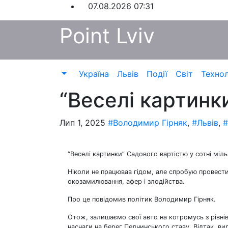
Перейти
07.08.2026
07:31
до
Point Lviv
контенту
Україна
Львів
Події
Світ
Технол
“Веселі картинк
Лип 1, 2025
#Володимир Гірняк
,
#Львів
,
#
“Веселі картинки” Садового вартістю у сотні міль
Ніколи не працював гідом, але спробую провести
окозамилювання, афер і злодійства.
Про це повідомив політик Володимир Гірняк.
Отож, залишаємо свої авто на котромусь з рівні
наснаги на берег Пелчинського ставу. Відтак, 