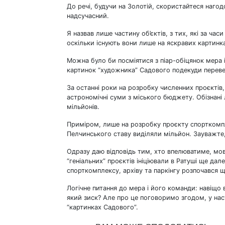
До речі, будучи на Золотій, скористайтеся нагод
надсучасний.
Я назвав лише частину об’єктів, з тих, які за час
оскільки існують вони лише на яскравих картинк
Можна було би посміятися з піар-обіцянок мера і 
картинок “художника” Садового подекуди переве
За останні роки на розробку численних проєктів
астрономічні суми з міського бюджету. Обізнані
мільйонів.
Приміром, лише на розробку проєкту спорткомпл
Пелчинського ставу виділяли мільйон. Зауважте, 
Одразу даю відповідь тим, хто впелюватиме, мовля
“геніальних” проєктів ініціювали в Ратуші ще д
спорткомплексу, архіву та паркінгу розпочався щ
Логічне питання до мера і його команди: навіщо 
який зиск? Але про це поговоримо згодом, у наст
“картинках Садового”.