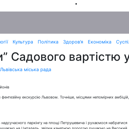
огії
Культура
Політика
Здоров’я
Економіка
Суспі
и” Садового вартістю у
Львівська міська рада
йонів
 фентезійну екскурсію Львовом. Точніше, місцями непомірних амбіцій
в надсучасного паркінгу на площі Петрушевича і рухаємося набратися
вирушаємо на Цитадель, звідки канатною дорогою рушаємо на Високий