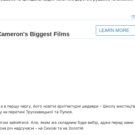
а в першу чергу, його новітні архітектурні шедеври – Школу мистецтв
у на перетині Трускавецької та Пулюя.
ртом зайнятися. Але, яким же складним буде вибір, адже перед нами
на річ надсучасні – на Сихові та на Золотій.