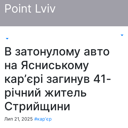
Перейти
Point Lviv
до
контенту
В затонулому авто
на Ясниському
карʼєрі загинув 41-
річний житель
Стрийщини
Лип 21, 2025
#карʼєр