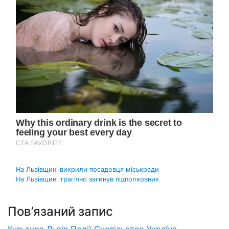
Навігація
На Львівщині викрили посадовця міськради
На Львівщині трагічно загинув підполковник
записів
Пов’язаний запис
Культура
Львів
Події
Суспільство
Україна