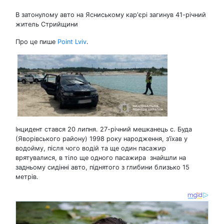
В затонулому авто на Ясниському карʼєрі загинув 41-річний
житель Стрийщини
Про це пише
Point Lviv
.
Інцидент стався 20 липня. 27-річний мешканець с. Буда
(Яворівського району) 1998 року народження, з’їхав у
водойму, після чого водій та ще один пасажир
врятувалися, в тіло ще одного пасажира знайшли на
задньому сидінні авто, піднятого з глибини близько 15
метрів.