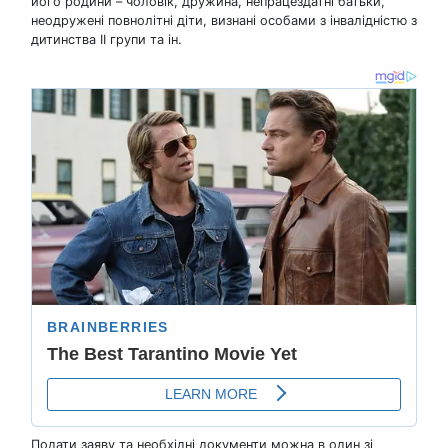
його родини – чоловік, дружина, непрацездатні батьки,
неодружені повнолітні діти, визнані особами з інвалідністю з
дитинства II групи та ін.
Подати заяву та необхідні документи можна в один зі