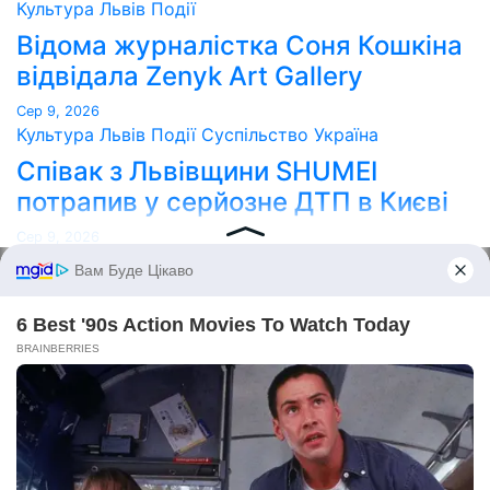
Культура
Львів
Події
Відома журналістка Соня Кошкіна
відвідала Zenyk Art Gallery
Сер 9, 2026
Культура
Львів
Події
Суспільство
Україна
Співак з Львівщини SHUMEI
потрапив у серйозне ДТП в Києві
Сер 9, 2026
Point Lviv
Сайт працює на WordPress
|
Тема:
Newses
за
Themeansar
.
Home