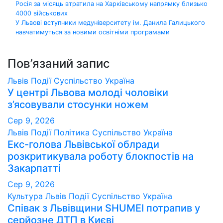
Навігація
Росія за місяць втратила на Харківському напрямку близько
4000 військових
записів
У Львові вступники медуніверситету ім. Данила Галицького
навчатимуться за новими освітніми програмами
Пов’язаний запис
Львів
Події
Суспільство
Україна
У центрі Львова молоді чоловіки
з’ясовували стосунки ножем
Сер 9, 2026
Львів
Події
Політика
Суспільство
Україна
Екс-голова Львівської облради
розкритикувала роботу блокпостів на
Закарпатті
Сер 9, 2026
Культура
Львів
Події
Суспільство
Україна
Співак з Львівщини SHUMEI потрапив у
серйозне ДТП в Києві