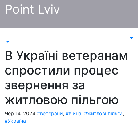
Перейти
Point Lviv
до
контенту
В Україні ветеранам
спростили процес
звернення за
житловою пільгою
Чер 14, 2024
#ветерани
,
#війна
,
#житлові пільги
,
#Україна