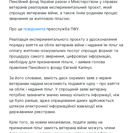
Пенсійний фонд України разом з Міністерством у справах
ветеранів реалізував експериментальний проєкт, який
спрощує ветеранам війни, а також їхнім родинам процес
звернення за житловою пільгою.
Про це
повідомила
пресслужба ПФУ.
Реалізація експериментального проєкту з удосконалення
порядку взяття на облік ветеранів війни і надання їм пільг на
оплату житлово-комунальних послуг спрощує формат та
процедуру самого звернення, цифровізує інформацію,
необхідну для призначення пільги, – заявив голова
правління Пенсійного фонду Євгеній Капінус.
За його словами, замість двох окремих заяв з червня
ветеранам надана можливість подавати одну – про взяття
на облік і надання пільг. У спрощеній заяві ветерану
потрібно зазначити значно меншу кількість інформації, ніж
це було раніше, адже опрацювання даних здійснюється
шляхом електронної інформаційної взаємодії між
державними реєстрами.
Крім того, за новим механізмом, подати заяву на
призначення пільг замість ветерана війни можуть члени