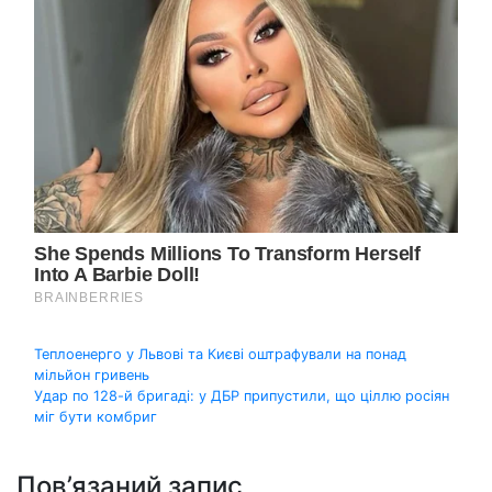
Навігація
Теплоенерго у Львові та Києві оштрафували на понад
мільйон гривень
записів
Удар по 128-й бригаді: у ДБР припустили, що ціллю росіян
міг бути комбриг
Пов’язаний запис