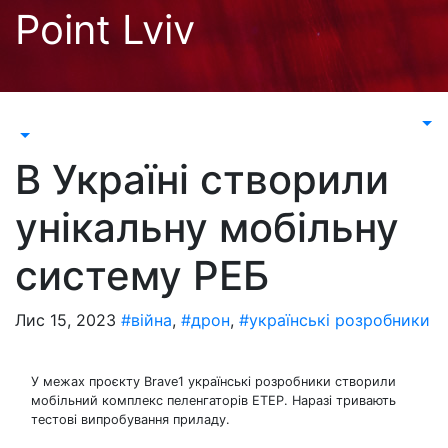
Перейти
Point Lviv
до
контенту
В Україні створили
унікальну мобільну
систему РЕБ
Лис 15, 2023
#війна
,
#дрон
,
#українські розробники
У межах проєкту Brave1 українські розробники створили
мобільний комплекс пеленгаторів ЕТЕР. Наразі тривають
тестові випробування приладу.