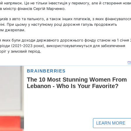
ей напрямок. Це не тільки інвестиція у перемогу, але й створення нов
в міністр фінансів Сергій Марченко.
зів з авто та пального, а також інших платежів, з яких фінансувалос
нфіні. При цьому у наступному році дорожня галузь продовжить
вим джерелам.
 яких були доходи державного дорожнього фонду станом на 1 січня
періоди (2021-2023 роки), використовуватимуться для забезпечення
оріг у зимовий період.