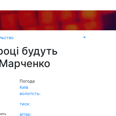
льство
році будуть
 Марченко
Погода
Київ
вологість:
тиск:
вітер:
лить