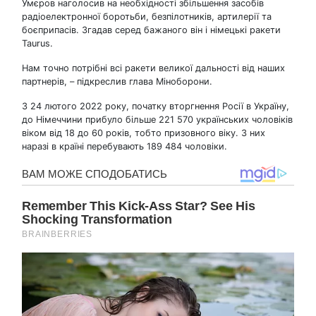
Умєров наголосив на необхідності збільшення засобів
радіоелектронної боротьби, безпілотників, артилерії та
боєприпасів. Згадав серед бажаного він і німецькі ракети
Taurus.
Нам точно потрібні всі ракети великої дальності від наших
партнерів, – підкреслив глава Міноборони.
З 24 лютого 2022 року, початку вторгнення Росії в Україну,
до Німеччини прибуло більше 221 570 українських чоловіків
віком від 18 до 60 років, тобто призовного віку. З них
наразі в країні перебувають 189 484 чоловіки.