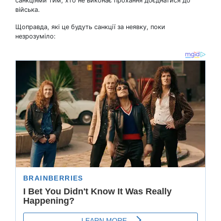
санкціями тим, хто не виконає прохання доєднатися до
війська.
Щоправда, які це будуть санкції за неявку, поки
незрозуміло: