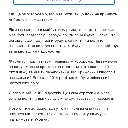
Ми ще обговорюємо, що має бути, якщо вони не прийдуть
добровільно, – сказав міністр.
Він запевнив, що в майбутньому тим, кого це торкнеться,
має бути заздалегідь зрозуміло, як вони будуть навчені та
оснащені, де і коли вони будуть служити та коли їх
звільнять. Для новобранців також будуть «варіанти вибору»
залежно від їхніх здібностей.
Журналіст поцікавився і планами Міноборони. Незважаючи
на повідомлення про стан на фронті, міністр сповнений
оптимізму та навіть переконаний, що Кримський півострів,
анексований Росією в 2014 році, може бути звільнений
наступного року.
Я впевнений на 100 відсотків. Це наша стратегічна мета, –
заявив політик, який загалом не сумнівається у перемозі.
Його оптимізм базується у тому числі на спілкуванні з
партнерами, серед яких США, які продовжуватимуть
підтримувати Україну.