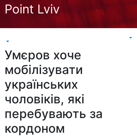
Перейти
Point Lviv
до
контенту
Умєров хоче
мобілізувати
українських
чоловіків, які
перебувають за
кордоном