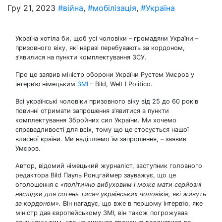
Гру 21, 2023
#війна
,
#мобілізація
,
#Україна
Україна хотіла би, щоб усі чоловіки – громадяни України –
призовного віку, які наразі перебувають за кордоном,
з’явилися на пункти комплектування ЗСУ.
Про це заявив міністр оборони України Рустем Умєров у
інтерв’ю німецьким
ЗМІ
– Bild, Welt I Politico.
Всі українські чоловіки призовного віку від 25 до 60 років
повинні отримати запрошення з’явитися в пункти
комплектування Збройних сил України. Ми хочемо
справедливості для всіх, тому що це стосується нашої
власної країни. Ми надішлемо їм запрошення, – заявив
Умєров.
Автор, відомий німецький журналіст, заступник головного
редактора Bild Пауль Ронцгаймер зауважує, що це
оголошення є
«політично вибуховим і може мати серйозні
наслідки для сотень тисяч українських чоловіків, які живуть
за кордоном».
Він нагадує, що вже в першому інтерв’ю, яке
міністр дав європейському ЗМІ, він також погрожував