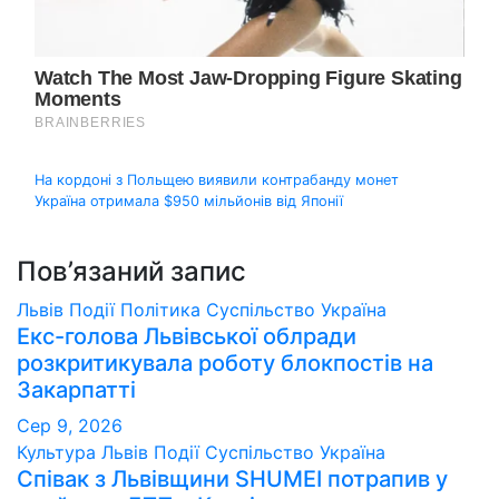
Навігація
На кордоні з Польщею виявили контрабанду монет
Україна отримала $950 мільйонів від Японії
записів
Пов’язаний запис
Львів
Події
Політика
Суспільство
Україна
Екс-голова Львівської облради
розкритикувала роботу блокпостів на
Закарпатті
Сер 9, 2026
Культура
Львів
Події
Суспільство
Україна
Співак з Львівщини SHUMEI потрапив у