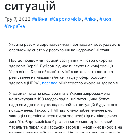
ситуацій
Гру 7, 2023
#війна
,
#Єврокомісія
,
#ліки
,
#моз
,
#Україна
Україна разом з європейськими партнерами розбудовують
спроможну систему реагування на надзвичайні стани.
Про це повідомив перший заступник міністра охорони
здоров’я Сергій Дубров під час виступу на конференції
Управління Європейської комісії з питань готовності та
реагування на надзвичайні ситуації у сфері охорони
здоровʼя (HERA),
передає
Міністерство охорони здоровʼя.
У рамках пакетів медгарантій в Україні запроваджено
контактування 193 медзакладів, які потенційно будуть
надавати допомогу за надзвичайних ситуацій будь-якого
походження. Також у ПМГ включено забезпечення цих
закладів переліком першочергово необхідних лікарських
засобів. Єврокомісією було напрацьовано орієнтовний
табель та перелік лікарських засобів і медичних виробів на
випадок надзвичайного стану. Ми звертаємось до колег із