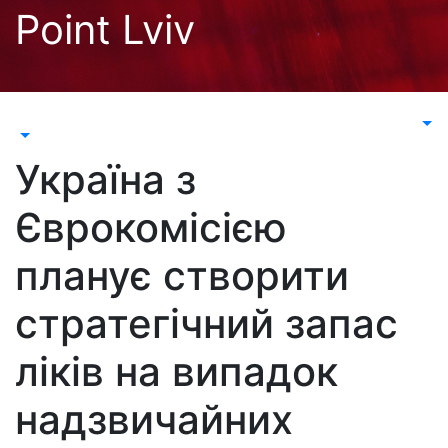
Перейти
Point Lviv
до
контенту
Україна з
Єврокомісією
планує створити
стратегічний запас
ліків на випадок
надзвичайних