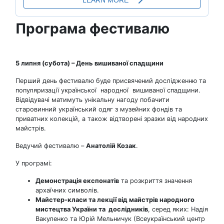
Програма фестивалю
5 липня (субота) – День вишиваної спадщини
Перший день фестивалю буде присвячений дослідженню та
популяризації української народної вишиваної спадщини.
Відвідувачі матимуть унікальну нагоду побачити
старовинний український одяг з музейних фондів та
приватних колекцій, а також відтворені зразки від народних
майстрів.
Ведучий фестивалю –
Анатолій Козак
.
У програмі:
Демонстрація експонатів
та розкриття значення
архаїчних символів.
Майстер-класи та лекції від майстрів народного
мистецтва України та дослідників
, серед яких: Надія
Вакуленко та Юрій Мельничук (Всеукраїнський центр