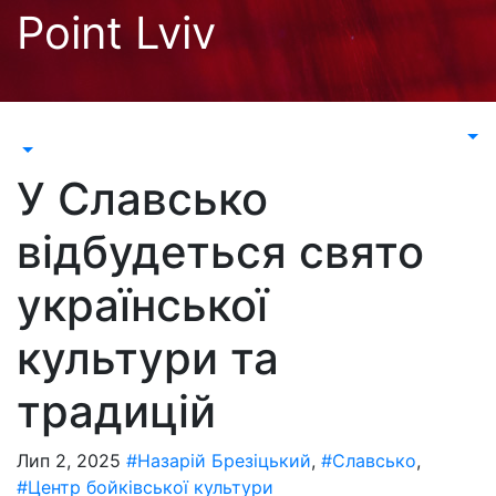
Перейти
Point Lviv
до
контенту
У Славсько
відбудеться свято
української
культури та
традицій
Лип 2, 2025
#Назарій Брезіцький
,
#Славсько
,
#Центр бойківської культури