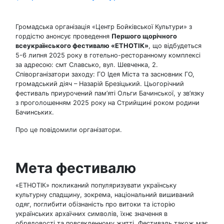
Громадська організація «Центр Бойківської Культури» з
гордістю анонсує проведення
Першого щорічного
всеукраїнського фестивалю «ЕТНОТІК»
, що відбудеться
5-6 липня 2025 року в готельно-ресторанному комплексі
за адресою: смт Славсько, вул. Шевченка, 2.
Співорганізатори заходу: ГО Ідея Міста та засновник ГО,
громадський діяч – Назарій Брезіцький. Цьогорічний
фестиваль приурочений пам’яті Ольги Бачинської, у зв’язку
з проголошенням 2025 року на Стрийщині роком родини
Бачинських.
Про це повідомили організатори.
Мета фестивалю
«ЕТНОТІК» покликаний популяризувати українську
культурну спадщину, зокрема, національний вишиваний
одяг, поглибити обізнаність про витоки та історію
українських архаїчних символів, їхнє значення в
обрядовості та повсякденному житті. Фестиваль також має