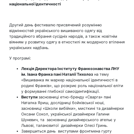
національної ідентичності
Другий день фестивалю присвячений розумінню
відмінностей українського вишиваного одягу від
традиційного вбрання сусідніх народів, а також новітнім
віянням у розвитку одягу в етностилі як модерного втілення
українських надбань.
У програмі:
Лекція Директора Інституту Франкознавства ЛНУ
ім. Івана Франка пані Наталії Тихолоз
на тему
«Вишиванка як маркер національної ідентичності в
родині Франків», що розкриє роль національної еліти
у формуванні глибокої самоідентифікації.
Виступи
засновниці етно-бренду «Сварга» пані
Наталка Яриш, дослідниці бойківської ноші,
засновниці «Школи вибійки», мисткині та дизайнерки
Оксани Сокол, української дизайнерки Галини
Шуневич, та засновниці дизайнерського ательє у
Львові, талановитої дизайнерки Олесі Гринь.
Завершиться день виступами фронтмена гурту