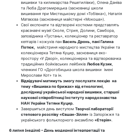
вишивки та килимарства Решетилівки), Олена Даніва
та Люба Драгомирецька (засновниці школи
вишивання при Мистецькому домі «Тобівка»), Наталія
Матвєєва (засновниця майстерні «Мокоша»).
Свої експонати та відтворені костюми представлять
краєзнавчі музеї Сколе, Стрия, Долини, Самбора,
заповідника «Тустань», колекціонер та реставратор
кептарів і кожухів пан
Василь Дронь, пані Галина
Потюк,
майстриня народного мистецтва України та
колекціонерка Тетяна Куцир, засновниця еко-
простору «У Дворі», колекціонерка та відтворювачка
традиційних бойківських лейбиків
Любов Кузик
,
членкині ГО «Дрогобицька школа вишивки імені
Мирослави Кот» та ін.
Відвідувачі матимуть змогу послухати лекцію на
тему «Вишивка по брижах» від етнологині,
дослідниці української народної вишивки, старшої
наукової співробітниці Інституту народознавства
НАН України Тетяни Куцир.
Завершиться день виступом
Творчої лабораторії
степового розспіву «Євшан-Зілля»
із Запоріжжя та
українського фольклорного ансамблю
«Етерія»
.
6 липня (неділя) – День модерної інтерпретації та