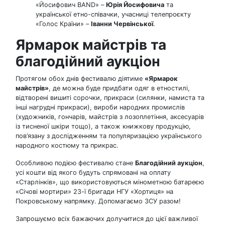
«Йосифович BAND» –
Юрія Йосифовича
та
української етно-співачки, учасниці телепроєкту
«Голос Країни» –
Іванни Червінської
.
Ярмарок майстрів та
благодійний аукціон
Протягом обох днів фестивалю діятиме
«Ярмарок
майстрів»
, де можна буде придбати одяг в етностилі,
відтворені вишиті сорочки, прикраси (силянки, намиста та
інші нагрудні прикраси), вироби народних промислів
(художників, гончарів, майстрів з лозоплетіння, аксесуарів
із тисненої шкіри тощо), а також книжкову продукцію,
пов’язану з дослідженням та популяризацією українського
народного костюму та прикрас.
Особливою подією фестивалю стане
Благодійний аукціон
,
усі кошти від якого будуть спрямовані на оплату
«Старлінків», що використовуються мінометною батареєю
«Січові мортири» 23-ї бригади НГУ «Хортиця» на
Покровському напрямку. Допомагаємо ЗСУ разом!
Запрошуємо всіх бажаючих долучитися до цієї важливої