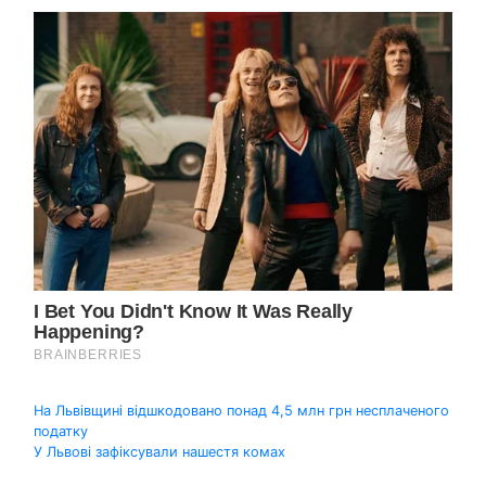
Навігація
На Львівщині відшкодовано понад 4,5 млн грн несплаченого
податку
записів
У Львові зафіксували нашестя комах