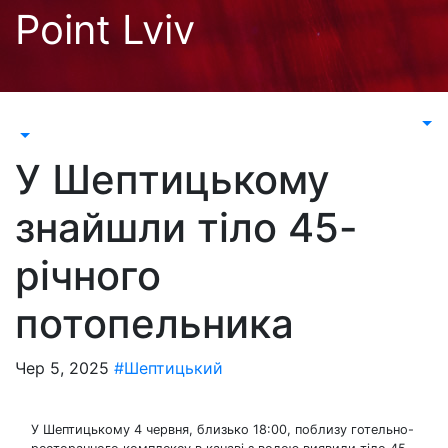
Перейти
Point Lviv
до
контенту
У Шептицькому
знайшли тіло 45-
річного
потопельника
Чер 5, 2025
#Шептицький
У Шептицькому 4 червня, близько 18:00, поблизу готельно-