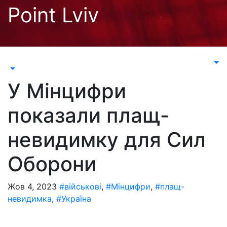
Перейти
Point Lviv
до
контенту
У Мінцифри
показали плащ-
невидимку для Сил
Оборони
Жов 4, 2023
#військові
,
#Мінцифри
,
#плащ-
невидимка
,
#Україна