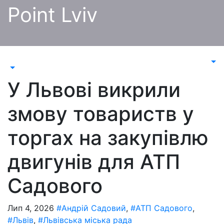
Перейти
Point Lviv
до
контенту
У Львові викрили
змову товариств у
торгах на закупівлю
двигунів для АТП
Садового
Лип 4, 2026
#Андрій Садовий
,
#АТП Садового
,
#Львів
,
#Львівська міська рада