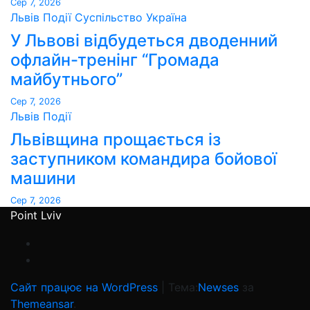
Сер 7, 2026
Львів
Події
Суспільство
Україна
У Львові відбудеться дводенний
офлайн-тренінг “Громада
майбутнього”
Сер 7, 2026
Львів
Події
Львівщина прощається із
заступником командира бойової
машини
Сер 7, 2026
Point Lviv
Сайт працює на WordPress
|
Тема:
Newses
за
Themeansar
.