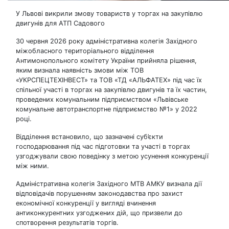
У Львові викрили змову товариств у торгах на закупівлю
двигунів для АТП Садового
30 червня 2026 року адміністративна колегія Західного
міжобласного територіального відділення
Антимонопольного комітету України прийняла рішення,
яким визнала наявність змови між ТОВ
«УКРСПЕЦТЕХІНВЕСТ» та ТОВ «ТД «АЛЬФАТЕХ» під час їх
спільної участі в торгах на закупівлю двигунів та їх частин,
проведених комунальним підприємством «Львівське
комунальне автотранспортне підприємство №1» у 2022
році.
Відділення встановило, що зазначені суб’єкти
господарювання під час підготовки та участі в торгах
узгоджували свою поведінку з метою усунення конкуренції
між ними.
Адміністративна колегія Західного МТВ АМКУ визнала дії
відповідачів порушенням законодавства про захист
економічної конкуренції у вигляді вчинення
антиконкурентних узгоджених дій, що призвели до
спотворення результатів торгів.