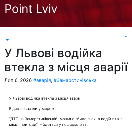
Перейти
Point Lviv
до
контенту
У Львові водійка
втекла з місця аварії
Лип 6, 2026
#аварія
,
#Замарстинівська
У Львові водійка втекла з місця аварії
Відео показали у мережі
“ДТП на Замарстинівській: машина збила знак, а водій втік з
місця пригоди”, – йдеться у повідомленні.