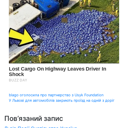
Навігація
blago оголосила про партнерство з Usyk Foundation
У Львові для автомобілів закриють проїзд на одній з доріг
записів
Пов’язаний запис