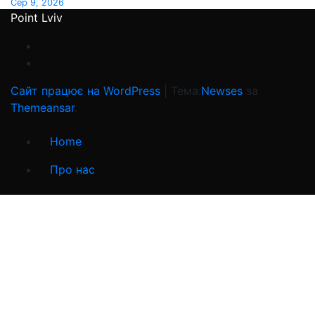
Сер 9, 2026
Point Lviv
Сайт працює на WordPress
|
Тема:
Newses
за
Themeansar
.
Home
Про нас