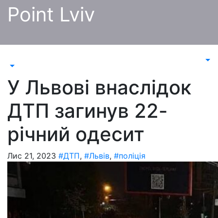
Перейти
Point Lviv
до
контенту
У Львові внаслідок
ДТП загинув 22-
річний одесит
Лис 21, 2023
#ДТП
,
#Львів
,
#поліція