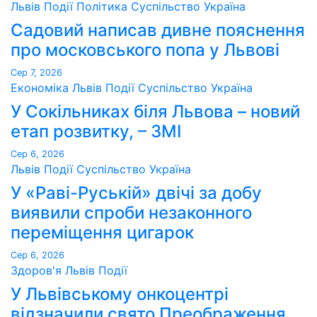
Львів
Події
Політика
Суспільство
Україна
Садовий написав дивне пояснення
про московського попа у Львові
Сер 7, 2026
Економіка
Львів
Події
Суспільство
Україна
У Сокільниках біля Львова – новий
етап розвитку, – ЗМІ
Сер 6, 2026
Львів
Події
Суспільство
Україна
У «Раві-Руській» двічі за добу
виявили спроби незаконного
переміщення цигарок
Сер 6, 2026
Здоров'я
Львів
Події
У Львівському онкоцентрі
відзначили свято Преображення