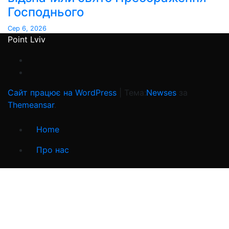
Господнього
Сер 6, 2026
Point Lviv
Сайт працює на WordPress
|
Тема:
Newses
за
Themeansar
.
Home
Про нас