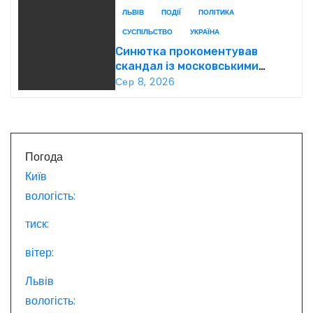
а
ЛЬВІВ
ПОДІЇ
ПОЛІТИКА
СУСПІЛЬСТВО
УКРАЇНА
п
Синютка прокоментував
скандал із московськими
и
попами у Львові
Сер 8, 2026
с
і
Погода
в
Київ
вологість:
тиск:
вітер:
Львів
вологість: