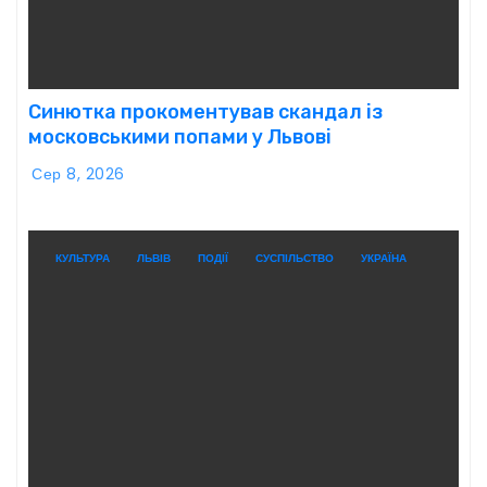
Синютка прокоментував скандал із
московськими попами у Львові
Сер 8, 2026
КУЛЬТУРА
ЛЬВІВ
ПОДІЇ
СУСПІЛЬСТВО
УКРАЇНА