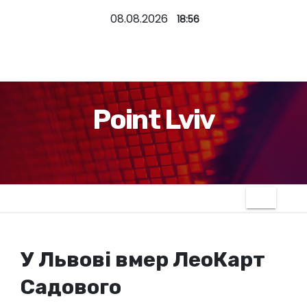
П
08.08.2026
18:56
е
р
е
й
т
Point Lviv
и
д
о
к
о
н
т
У Львові вмер ЛеоКарт
е
н
Садового
т