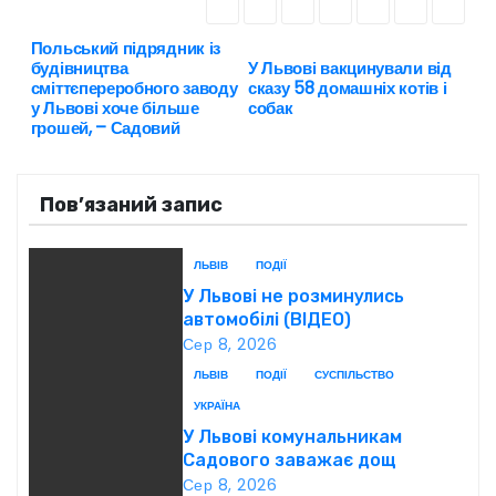
Польський підрядник із
Н
будівництва
У Львові вакцинували від
сміттєпереробного заводу
сказу 58 домашніх котів і
а
у Львові хоче більше
собак
грошей, – Садовий
в
і
Пов’язаний запис
г
ЛЬВІВ
ПОДІЇ
а
У Львові не розминулись
автомобілі (ВІДЕО)
ц
Сер 8, 2026
і
ЛЬВІВ
ПОДІЇ
СУСПІЛЬСТВО
УКРАЇНА
я
У Львові комунальникам
Садового заважає дощ
з
Сер 8, 2026