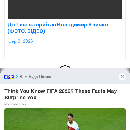
До Львова приїхав Володимир Кличко
(ФОТО, ВІДЕО)
Сер 8, 2026
Point Lviv
Сайт працює на WordPress
|
Тема:
Newses
за
Themeansar
.