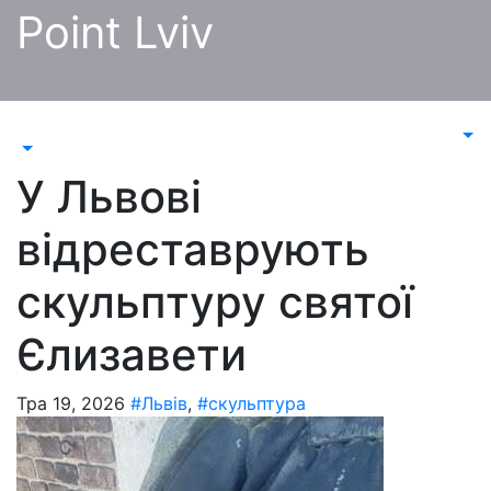
Перейти
Point Lviv
до
контенту
У Львові
відреставрують
скульптуру святої
Єлизавети
Тра 19, 2026
#Львів
,
#скульптура