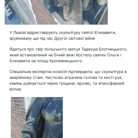
У Львові відреставрують скульптуру святої Єлизавети,
зруйновану ще під час Другої світової війни
Йдеться про твір польського митця Тадеуша Блотницького,
який встановлений на бічній вежі Костелу святих Ольги і
Єлизавети на площі Кропивницького.
Спеціальна експертна комісія підтвердила, що скульптура в
аварійному стані. Частково втрачена голова та кисті рук,
камінь руйнується через тріщини, ерозію, та атмосферний
вплив.