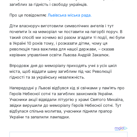
загиблих за гідність і свободу українців.
Про це повідомляє
Львівська міська рада.
Діти власноруч виготовили символічних ангелів і тут
почепити їх на меморіал чи поставити на пагорбі поруч. В
такий спосіб ми хочемо всі разом згадати ті події, які були
в Україні 10 років тому, і розказати дітям, чому ця
революція така важлива для нашої держави, – сказав
керівник управління освіти Львова Андрій Закалюк.
Впродовж дня до меморіалу приходять учні з усіх шкіл
міста, щоб віддати шану загиблим під час Революції
гідності та за українську незалежність.
Напередодні у Львові відбувся хід зі свічками у пам’ять про
Героїв Небесної сотні та загиблих захисників України.
Учасники акції відвідали літургію у храмі Святого Михаїла,
звідки вирушили до меморіалу Героїв Небесної сотні. Тут
відбулася спільна молитва, учасники підняли прапор
України та запалили лампадки.