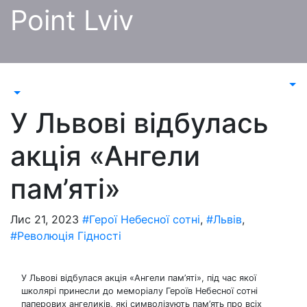
Перейти
Point Lviv
до
контенту
У Львові відбулась
акція «Ангели
пам’яті»
Лис 21, 2023
#Герої Небесної сотні
,
#Львів
,
#Революція Гідності
У Львові відбулася акція «Ангели пам’яті», під час якої
школярі принесли до меморіалу Героїв Небесної сотні
паперових ангеликів, які символізують пам’ять про всіх