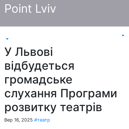
Перейти
Point Lviv
до
контенту
У Львові
відбудеться
громадське
слухання Програми
розвитку театрів
Вер 16, 2025
#театр