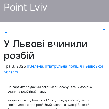
Перейти
Point Lviv
до
контенту
У Львові вчинили
розбій
Тра 3, 2025
#Зелена
,
#патрульна поліція Львівської
області
По гарячих слідах ми затримали особу, яка, ймовірно,
вчинила розбійний напад
Учора у Львові, близько 17-ї години, до нас надійшло
повідомлення про розбійний напад на вулиці Зеленій.