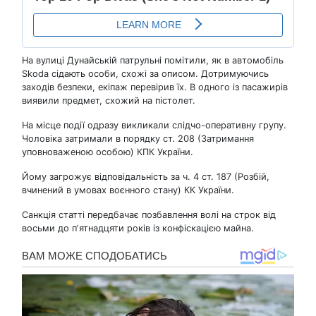
На вулиці Дунайській патрульні помітили, як в автомобіль
Skoda сідають особи, схожі за описом. Дотримуючись
заходів безпеки, екіпаж перевірив їх. В одного із пасажирів
виявили предмет, схожий на пістолет.
На місце події одразу викликали слідчо-оперативну групу.
Чоловіка затримали в порядку ст. 208 (Затримання
уповноваженою особою) КПК України.
Йому загрожує відповідальність за ч. 4 ст. 187 (Розбій,
вчинений в умовах воєнного стану) КК України.
Санкція статті передбачає позбавлення волі на строк від
восьми до пʼятнадцяти років із конфіскацією майна.