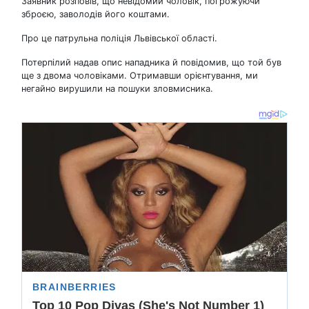
Заявник розповів, що невідомий чоловік, погрожуючи
зброєю, заволодів його коштами.
Про це патрульна поліція Львівської області.
Потерпілий надав опис нападника й повідомив, що той був
ще з двома чоловіками. Отримавши орієнтування, ми
негайно вирушили на пошуки зловмисника.