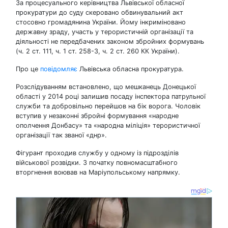
За процесуального керівництва Львівської обласної
прокуратури до суду скеровано обвинувальний акт
стосовно громадянина України. Йому інкриміновано
державну зраду, участь у терористичній організації та
діяльності не передбачених законом збройних формувань
(ч. 2 ст. 111, ч. 1 ст. 258-3, ч. 2 ст. 260 КК України).
Про це
повідомляє
Львівська обласна прокуратура.
Розслідуванням встановлено, що мешканець Донецької
області у 2014 році залишив посаду інспектора патрульної
служби та добровільно перейшов на бік ворога. Чоловік
вступив у незаконні збройні формування «народне
ополчення Донбасу» та «народна міліція» терористичної
організації так званої «днр».
Фігурант проходив службу у одному із підрозділів
військової розвідки. З початку повномасштабного
вторгнення воював на Маріупольському напрямку.