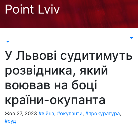
Перейти
Point Lviv
до
контенту
У Львові судитимуть
розвідника, який
воював на боці
країни-окупанта
Жов 27, 2023
#війна
,
#окупанти
,
#прокуратура
,
#суд