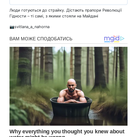
Люди готуються до страйку. Дістають прапори Революції
Гідности – ті самі, з якими стояли на Майдані
📷svitlana_a_nahorna