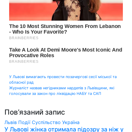
Навігація
У Львові вимагають провести позачергові сесії міської та
обласної рад
записів
Журналіст назвав негідниками нардепів з Львівщини, які
голосували за закон про ліквідацію НАБУ та САП
Пов’язаний запис
Львів
Події
Суспільство
Україна
У Львові жінка отримала підозру за ніж у