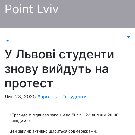
Перейти
Point Lviv
до
контенту
У Львові студенти
знову вийдуть на
протест
Лип 23, 2025
#протест
,
#студенти
«Президент підписав закон. Але Львів – 23 липня о 20:00 –
виходимо»
Цей заклик активно шириться соцмережами.