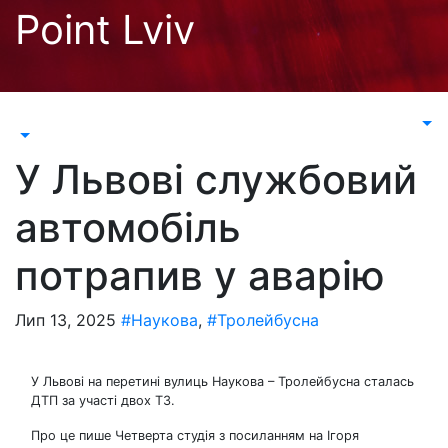
Перейти
Point Lviv
до
контенту
У Львові службовий
автомобіль
потрапив у аварію
Лип 13, 2025
#Наукова
,
#Тролейбусна
У Львові на перетині вулиць Наукова – Тролейбусна сталась
ДТП за участі двох ТЗ.
Про це пише Четверта студія з посиланням на Ігоря