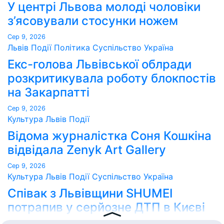
У центрі Львова молоді чоловіки
з’ясовували стосунки ножем
Сер 9, 2026
Львів
Події
Політика
Суспільство
Україна
Екс-голова Львівської облради
розкритикувала роботу блокпостів
на Закарпатті
Сер 9, 2026
Культура
Львів
Події
Відома журналістка Соня Кошкіна
відвідала Zenyk Art Gallery
Сер 9, 2026
Культура
Львів
Події
Суспільство
Україна
Співак з Львівщини SHUMEI
потрапив у серйозне ДТП в Києві
Сер 9, 2026