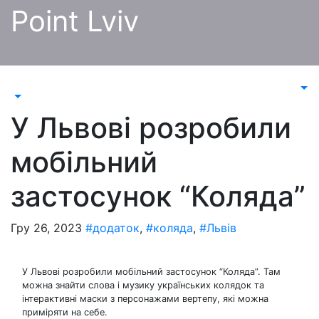
Перейти
Point Lviv
до
контенту
У Львові розробили
мобільний
застосунок “Коляда”
Гру 26, 2023
#додаток
,
#коляда
,
#Львів
У Львові розробили мобільний застосунок “Коляда”. Там
можна знайти слова і музику українських колядок та
інтерактивні маски з персонажами вертепу, які можна
приміряти на себе.