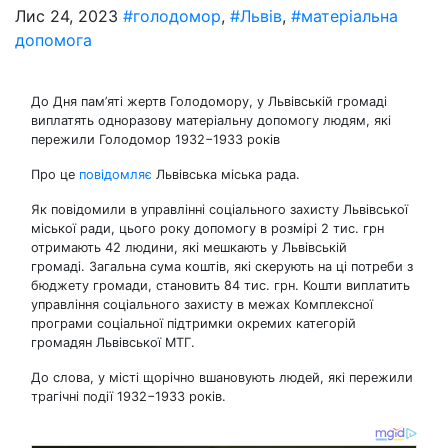
Лис 24, 2023
#голодомор
,
#Львів
,
#матеріальна
допомога
До Дня пам’яті жертв Голодомору, у Львівській громаді
виплатять одноразову матеріальну допомогу людям, які
пережили Голодомор 1932−1933 років
Про це
повідомляє
Львівська міська рада.
Як повідомили в управлінні соціального захисту Львівської
міської ради, цього року допомогу в розмірі 2 тис. грн
отримають 42 людини, які мешкають у Львівській
громаді. Загальна сума коштів, які скерують на ці потреби з
бюджету громади, становить 84 тис. грн. Кошти виплатить
управління соціального захисту в межах Комплексної
програми соціальної підтримки окремих категорій
громадян Львівської МТГ.
До слова, у місті щорічно вшановують людей, які пережили
трагічні події 1932−1933 років.