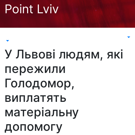
Перейти
Point Lviv
до
контенту
У Львові людям, які
пережили
Голодомор,
виплатять
матеріальну
допомогу