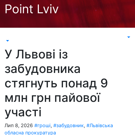
Перейти
Point Lviv
до
контенту
У Львові із
забудовника
стягнуть понад 9
млн грн пайової
участі
Лип 8, 2026
#гроші
,
#забудовник
,
#Львівська
обласна прокуратура