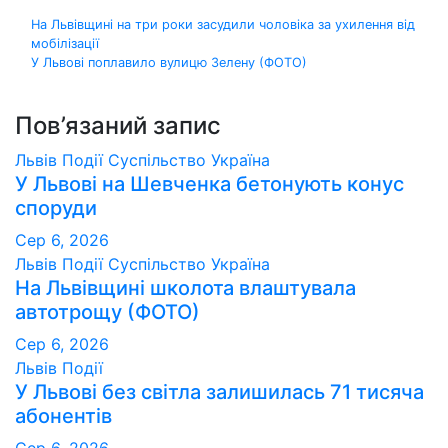
Навігація
На Львівщині на три роки засудили чоловіка за ухилення від
мобілізації
записів
У Львові поплавило вулицю Зелену (ФОТО)
Пов’язаний запис
Львів
Події
Суспільство
Україна
У Львові на Шевченка бетонують конус
споруди
Сер 6, 2026
Львів
Події
Суспільство
Україна
На Львівщині школота влаштувала
автотрощу (ФОТО)
Сер 6, 2026
Львів
Події
У Львові без світла залишилась 71 тисяча
абонентів
Сер 6, 2026