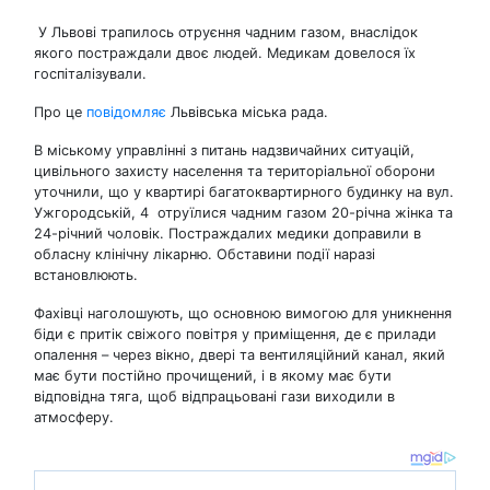
У Львові трапилось отруєння чадним газом, внаслідок
якого постраждали двоє людей. Медикам довелося їх
госпіталізували.
Про це
повідомляє
Львівська міська рада.
В міському управлінні з питань надзвичайних ситуацій,
цивільного захисту населення та територіальної оборони
уточнили, що у квартирі багатоквартирного будинку на вул.
Ужгородській, 4 отруїлися чадним газом 20-річна жінка та
24-річний чоловік. Постраждалих медики доправили в
обласну клінічну лікарню. Обставини події наразі
встановлюють.
Фахівці наголошують, що основною вимогою для уникнення
біди є притік свіжого повітря у приміщення, де є прилади
опалення – через вікно, двері та вентиляційний канал, який
має бути постійно прочищений, і в якому має бути
відповідна тяга, щоб відпрацьовані гази виходили в
атмосферу.