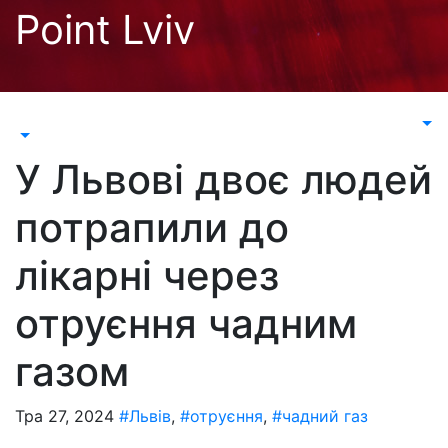
Перейти
Point Lviv
до
контенту
У Львові двоє людей
потрапили до
лікарні через
отруєння чадним
газом
Тра 27, 2024
#Львів
,
#отруєння
,
#чадний газ