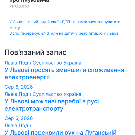
Навігація
У Львові п’яний водій скоїв ДТП та намагався звинуватити
жінку
записів
Осло перерахує €1,3 млн на дитячу реабілітацію у Львові
Пов’язаний запис
Львів
Події
Суспільство
Україна
У Львові просять зменшити споживання
електроенергії
Сер 6, 2026
Львів
Події
Суспільство
Україна
У Львові можливі перебої в русі
електротранспорту
Сер 6, 2026
Львів
Події
У Львові перекрили рух на Луганській