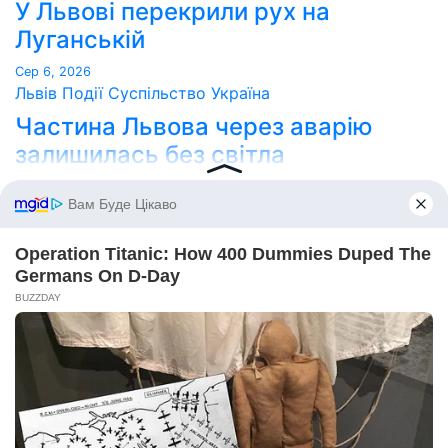
У Львові перекрили рух на
Луганській
Сер 6, 2026
Львів
Події
Суспільство
Україна
Частина Львова через аварію
залишилась без світла
Сер 6, 2026
Point Lviv
Сайт працює на WordPress
|
Тема:
Newses
за
Themeansar
.
Home
Про нас