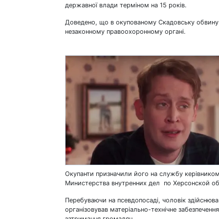
державної влади терміном на 15 років.
Доведено, що в окупованому Скадовську обвинув
незаконному правоохоронному органі.
Окупанти призначили його на службу керівником
Министерства внутренних дел по Херсонской об
Перебуваючи на псевдопосаді, чоловік здійснював п
організовував матеріально-технічне забезпечення
затримання громадян.