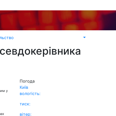
льство
псевдокерівника
Погода
Київ
ним у
вологість:
тиск:
вітер:
нах