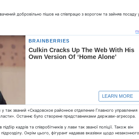
ачений добровільно пішов на співпрацю з ворогом та зайняв посаду 
 у так званий «Скадовское районное отделение Главного управления
ласти». Останнє було створене представниками держави-агресора.
ідбір кадрів та співробітників у лави так званої поліції. Також він
 підрозділу. Окрім цього, фігурант надавав вказівки щодо незаконног