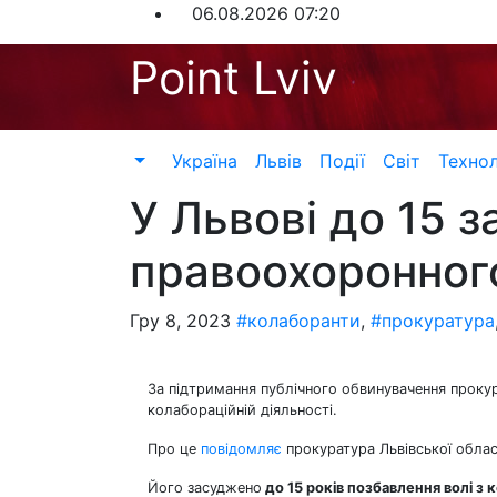
Перейти
06.08.2026
07:20
до
Point Lviv
контенту
Україна
Львів
Події
Світ
Технол
У Львові до 15 
правоохоронног
Гру 8, 2023
#колаборанти
,
#прокуратура
За підтримання публічного обвинувачення прок
колабораційній діяльності.
Про це
повідомляє
прокуратура Львівської облас
Його засуджено
до 15 років позбавлення волі з 