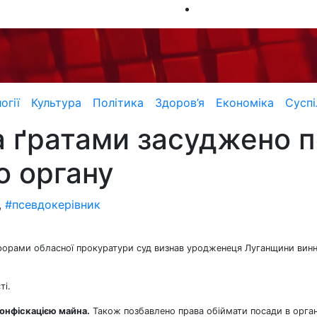
огії
Культура
Політика
Здоров’я
Економіка
Суспі
за ґратами засуджено 
о органу
,
#псевдокерівник
урорами обласної прокуратури суд визнав уродженеця Луганщини вин
ті.
конфіскацією майна.
Також позбавлено права обіймати посади в орга