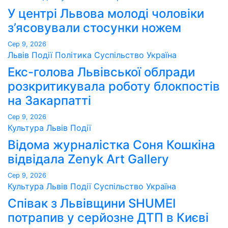
У центрі Львова молоді чоловіки
з’ясовували стосунки ножем
Сер 9, 2026
Львів
Події
Політика
Суспільство
Україна
Екс-голова Львівської облради
розкритикувала роботу блокпостів
на Закарпатті
Сер 9, 2026
Культура
Львів
Події
Відома журналістка Соня Кошкіна
відвідала Zenyk Art Gallery
Сер 9, 2026
Культура
Львів
Події
Суспільство
Україна
Співак з Львівщини SHUMEI
потрапив у серйозне ДТП в Києві