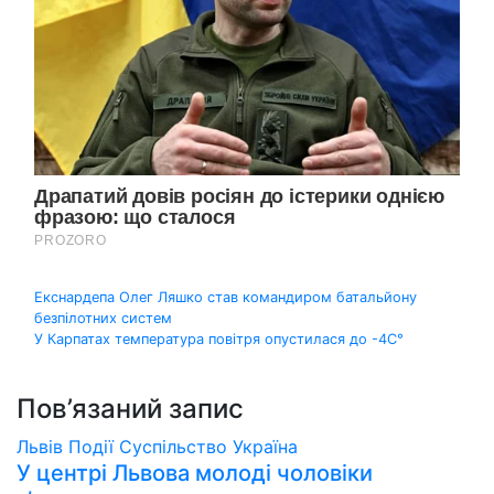
Навігація
Екснардепа Олег Ляшко став командиром батальйону
безпілотних систем
записів
У Карпатах температура повітря опустилася до -4С°
Пов’язаний запис
Львів
Події
Суспільство
Україна
У центрі Львова молоді чоловіки