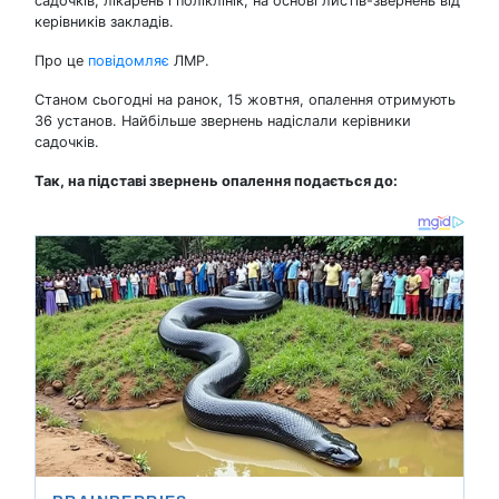
садочків, лікарень і поліклінік, на основі листів-звернень від
керівників закладів.
Про це
повідомляє
ЛМР.
Станом сьогодні на ранок, 15 жовтня, опалення отримують
36 установ. Найбільше звернень надіслали керівники
садочків.
Так, на підставі звернень опалення подається до: