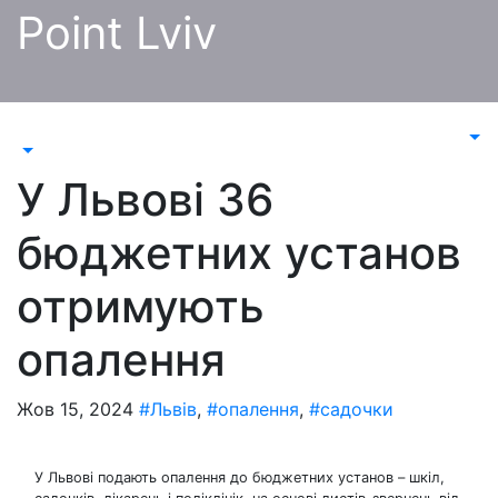
Перейти
Point Lviv
до
контенту
У Львові 36
бюджетних установ
отримують
опалення
Жов 15, 2024
#Львів
,
#опалення
,
#садочки
У Львові подають опалення до бюджетних установ – шкіл,